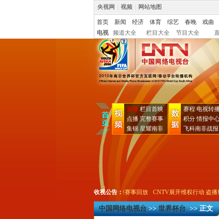
央视网
|
视频
|
网站地图
首页
新闻
经济
体育
综艺
春晚
戏曲
电视
频道大全
栏目大全
节目大全
直播
栏目首映
赛程
电视转
点播
完整赛事
积分
情报中
集锦
星耀南非
飞科南非战报
美守门员手套!
独家奉送!消除"呜呜祖拉"完整赛事回放
收视公告：
CNTV展开维权行动 盗播世
中国网络电视台
>>
世界杯台
>> 正文