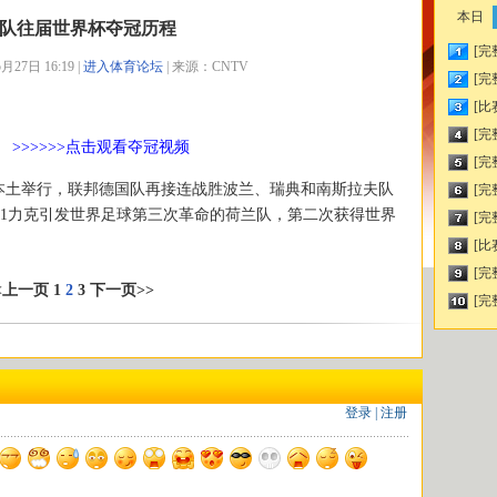
本日
队往届世界杯夺冠历程
[完
27日 16:19 |
进入体育论坛
| 来源：CNTV
[完
[比
[完
冠
>>>>>>点击观看夺冠视频
[完
本土举行，联邦德国队再接连战胜波兰、瑞典和南斯拉夫队
[完
:1力克引发世界足球第三次革命的荷兰队，第二次获得世界
[完
[比
[完
<上一页
1
2
3
下一页>>
[完
登录
|
注册