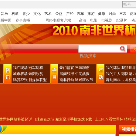
音乐
科教
青少
文化
艺术
公益
产经
汽车
旅游
健康
时尚
三农
商
直播中国
赛事直播
网络电视客户端
|
高清
电影
电视剧
纪录片
动
播
我在现场
冠军历程
豪门盛宴
三味聊斋
我的球队
我猜世界
心
城市赛场
炫图欣赏
晨间战报
午间战报
我的11人
球队魅力
驰骋32强
新媒体联盟
南非行动
球迷狂欢节
舞动南非
世界杯卖
界杯网站将被起诉
[球迷狂欢节]精彩足球手机游戏下载
上CNTV看世界杯 猜球侃球
视频排