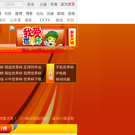
客服
设为首页
登录
注册
城
社区
微博
博客
论坛
访谈
邮箱
游戏
画片
公开课
播客
|
CCTV
频道
栏目
2010年南非世界杯
闭 幕
杯
我选世界杯
足球同学会
手机世界杯
榜
我侃世界杯
我秀世界杯
IP电视
场
斗牛世界杯
世界杯下载
移动传媒
拿大奖！
[5+俱乐部]好消息：成为5+俱乐部VIP会员 即送百元大礼
[声明]中国网络
行榜