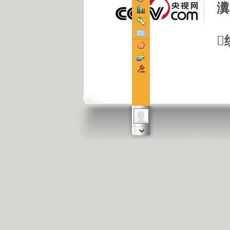
瀵

组
+
更多
23
通辽恒馨
基层、...
那么吧