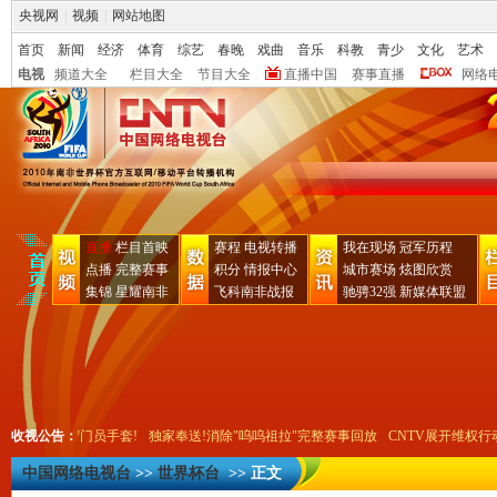
央视网
|
视频
|
网站地图
首页
新闻
经济
体育
综艺
春晚
戏曲
音乐
科教
青少
文化
艺术
电视
频道大全
栏目大全
节目大全
直播中国
赛事直播
网络
直播
栏目首映
赛程
电视转播
我在现场
冠军历程
点播
完整赛事
积分
情报中心
城市赛场
炫图欣赏
集锦
星耀南非
飞科南非战报
驰骋32强
新媒体联盟
" 得精美守门员手套!
收视公告：
独家奉送!消除"呜呜祖拉"完整赛事回放
CNTV展开维权行
中国网络电视台
>>
世界杯台
>> 正文