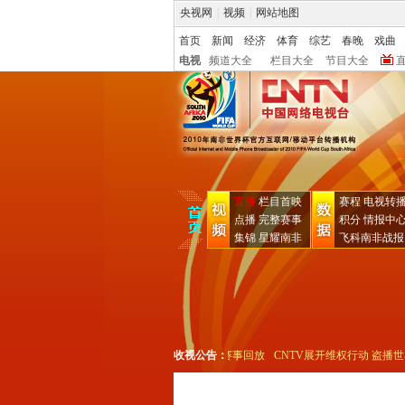
央视网
|
视频
|
网站地图
首页
新闻
经济
体育
综艺
春晚
戏曲
电视
频道大全
栏目大全
节目大全
直播
栏目首映
赛程
电视转
点播
完整赛事
积分
情报中
集锦
星耀南非
飞科南非战报
守门员手套!
独家奉送!消除"呜呜祖拉"完整赛事回放
收视公告：
CNTV展开维权行动 盗播世