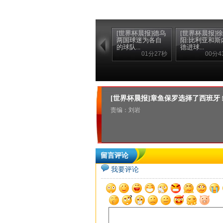
[世界杯晨报]德乌
[世界杯晨报]徐
两国球迷为各自
阳:比利亚和斯
的球队...
德进球...
01分27秒
00分4
[世界杯晨报]章鱼保罗选择了西班牙
责编：刘岩
留言评论
我要评论