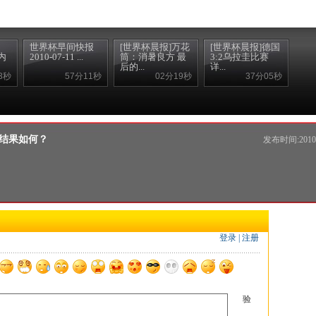
世界杯早间快报
[世界杯晨报]万花
[世界杯晨报]德国
内
2010-07-11 ...
筒：消暑良方 最
3:2乌拉圭比赛
后的...
详...
3秒
57分11秒
02分19秒
37分05秒
 结果如何？
发布时间:2010年
登录
|
注册
验