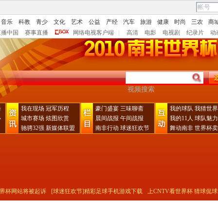
音乐
科教
青少
文化
艺术
公益
产经
汽车
旅游
健康
时尚
三农
商
直播中国
赛事直播
网络电视客户端
|
高清
电影
电视剧
纪录片
动
播
我在现场
冠军历程
豪门盛宴
三味聊斋
我的球队
我猜世界
心
城市赛场
炫图欣赏
晨间战报
午间战报
我的11人
球队魅力
驰骋32强
新媒体联盟
南非行动
球迷狂欢节
舞动南非
世界杯卖
界杯网站将被起诉
[球迷狂欢节]精彩足球手机游戏下载
上CNTV看世界杯 猜球侃球