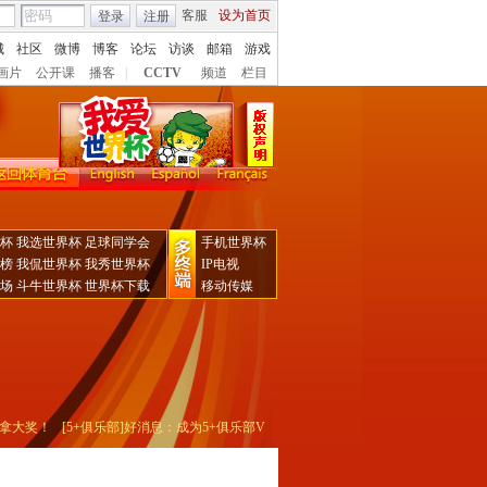
客服
设为首页
登录
注册
城
社区
微博
博客
论坛
访谈
邮箱
游戏
画片
公开课
播客
|
CCTV
频道
栏目
2010年南非世界杯
闭 幕
杯
我选世界杯
足球同学会
手机世界杯
榜
我侃世界杯
我秀世界杯
IP电视
场
斗牛世界杯
世界杯下载
移动传媒
拿大奖！
[5+俱乐部]好消息：成为5+俱乐部VIP会员 即送百元大礼
[声明]中国网络电