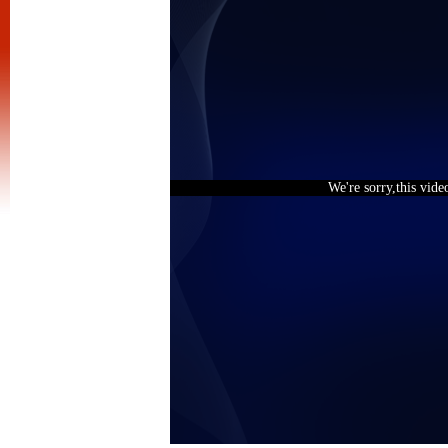
We're sorry,this vide