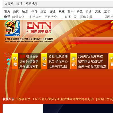
央视网
|
视频
|
网站地图
首页
新闻
经济
体育
综艺
春晚
戏曲
音乐
科教
青少
文化
艺术
电视
频道大全
栏目大全
节目大全
直播中国
赛事直播
网络
直播
栏目首映
赛程
电视转播
我在现场
冠军历程
点播
完整赛事
积分
情报中心
城市赛场
炫图欣赏
集锦
星耀南非
飞科南非战报
驰骋32强
新媒体联盟
呜呜祖拉"完整赛事回放
收视公告：
CNTV展开维权行动 盗播世界杯网站将被起诉
[球迷狂欢节