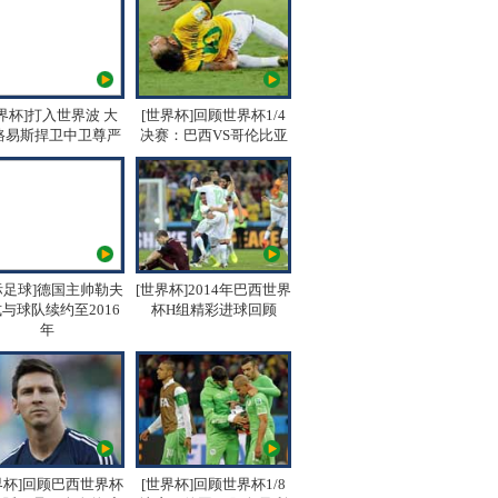
界杯]打入世界波 大
[世界杯]回顾世界杯1/4
路易斯捍卫中卫尊严
决赛：巴西VS哥伦比亚
际足球]德国主帅勒夫
[世界杯]2014年巴西世界
与球队续约至2016
杯H组精彩进球回顾
年
界杯]回顾巴西世界杯
[世界杯]回顾世界杯1/8