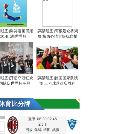
清组图]爆笑漫画回顾
[高清组图]阿根廷众将聚
2014巴西世界杯
餐 梅西心情大好玩自拍
清组图]开启夺冠狂欢
[高清组图]德国国家队凯
国队庆世界杯夺冠
旋 上万球迷欢庆胜利
体育比分牌
意甲 08-30 02:45
2 : 1
回放
集锦
组图
战报