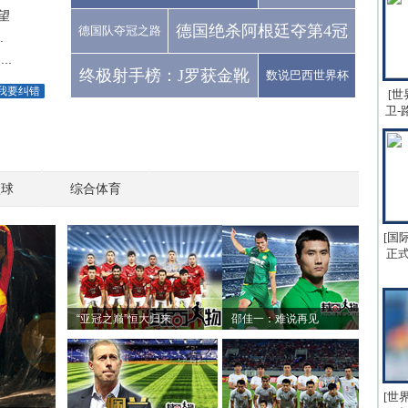
望
德国绝杀阿根廷夺第4冠
德国队夺冠之路
.
..
终极射手榜：J罗获金靴
数说巴西世界杯
我要纠错
[世
卫-
篮球
综合体育
[国
正式
“亚冠之巅”恒大归来
邵佳一：难说再见
[世