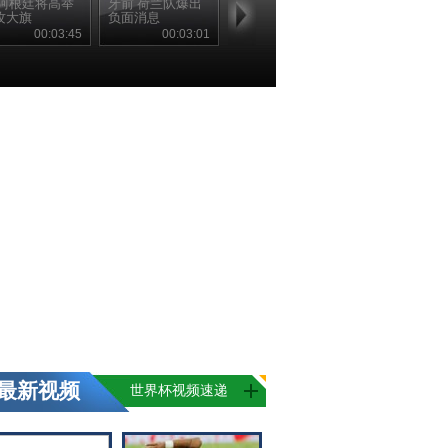
 阿根廷将高举
牙前 荷兰队爆出
攻大旗
负面消息
00:03:45
00:03:01
最新视频
世界杯视频速递