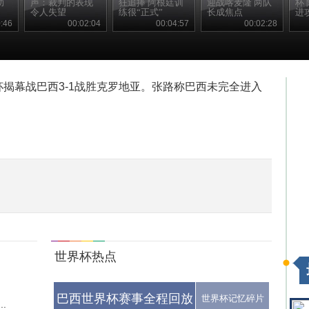
助
声：裁判的表现
狂追捧 阿根廷训
迎战喀麦隆 两队
杯
令人失望
练很“正式”
长成焦点
进
:46
00:02:04
00:04:57
00:02:28
界杯揭幕战巴西3-1战胜克罗地亚。张路称巴西未完全进入
世界杯热点
巴西世界杯赛事全程回放
世界杯记忆碎片
.