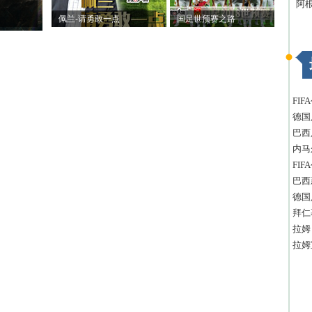
阿
佩兰-请勇敢一点
国足世预赛之路
FI
德国
巴西
内马
FI
巴西
德国
拜仁
拉姆
拉姆