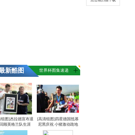
点击或扫描下载
最新酷图
世界杯图集速递
清组图]杰拉德宣布退
[高清组图]四星德国抵慕
 回顾英格兰队生涯
尼黑庆祝 小猪激动跪地