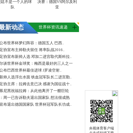
根廷不是一个人的球
决赛：德国VS阿尔及利
队
亚
最新动态
世界杯资讯速递
FA公布世界杯梦幻阵容：德国五人 巴西..
足协宣布主帅勒夫留任 将率队战2016..
足协宣布新帅人选 邓加二进宫取代斯科拉..
尔谈世界杯金球奖：梅西是最好的三人之一
FA公布巴西世界杯最佳进球 J罗凌空射..
新帅人选浮出水面 铁血冠军队长二进宫勤..
足协主席：拉姆去意已决 感谢为国征战十..
慕尼黑祝福拉姆：从此他离开了一艘巨轮
：周一已告诉勒夫退出国家队 想法很成熟
宣布退出德国国家队 世界杯冠军队长功成..
央视体育客户端