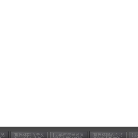
欲见
[世界杯]科瓦奇发
[世界杯]受球迷疯
[世界杯]墨西哥将
[