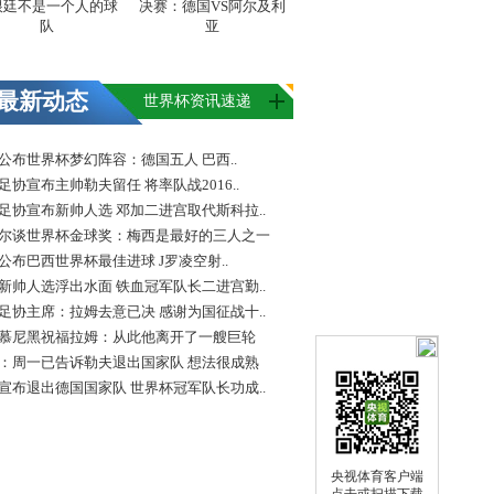
根廷不是一个人的球
决赛：德国VS阿尔及利
队
亚
最新动态
世界杯资讯速递
FA公布世界杯梦幻阵容：德国五人 巴西..
足协宣布主帅勒夫留任 将率队战2016..
足协宣布新帅人选 邓加二进宫取代斯科拉..
尔谈世界杯金球奖：梅西是最好的三人之一
FA公布巴西世界杯最佳进球 J罗凌空射..
新帅人选浮出水面 铁血冠军队长二进宫勤..
足协主席：拉姆去意已决 感谢为国征战十..
慕尼黑祝福拉姆：从此他离开了一艘巨轮
：周一已告诉勒夫退出国家队 想法很成熟
宣布退出德国国家队 世界杯冠军队长功成..
央视体育客户端