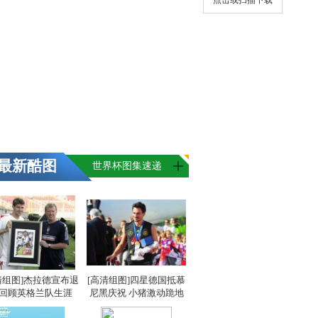
点击或扫描下载
最新酷图
世界杯图集速递
清组图]杰拉德宣布退
[高清组图]四星德国抵慕
 回顾英格兰队生涯
尼黑庆祝 小猪激动跪地