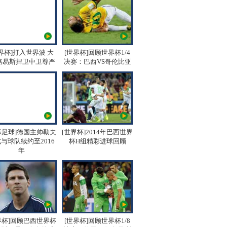
界杯]打入世界波 大
[世界杯]回顾世界杯1/4
路易斯捍卫中卫尊严
决赛：巴西VS哥伦比亚
际足球]德国主帅勒夫
[世界杯]2014年巴西世界
与球队续约至2016
杯H组精彩进球回顾
年
界杯]回顾巴西世界杯
[世界杯]回顾世界杯1/8