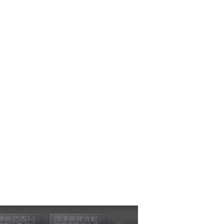
界杯]巴西3-1
[世界杯]申方剑：