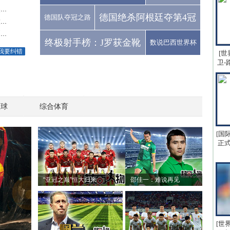
..
德国绝杀阿根廷夺第4冠
德国队夺冠之路
..
..
终极射手榜：J罗获金靴
数说巴西世界杯
我要纠错
[世
卫-
篮球
综合体育
[国
正式
“亚冠之巅”恒大归来
邵佳一：难说再见
[世