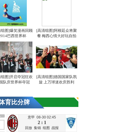
清组图]爆笑漫画回顾
[高清组图]阿根廷众将聚
2014巴西世界杯
餐 梅西心情大好玩自拍
清组图]开启夺冠狂欢
[高清组图]德国国家队凯
国队庆世界杯夺冠
旋 上万球迷欢庆胜利
体育比分牌
意甲 08-30 02:45
2 : 1
回放
集锦
组图
战报