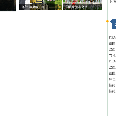
阿
佩兰-请勇敢一点
国足世预赛之路
FI
德国
巴西
内马
FI
巴西
德国
拜仁
拉姆
拉姆