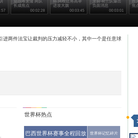
训
迎战喀麦隆 两队
杯 阿根廷将高举
牙前 荷兰队爆出
胜
长成焦点
进攻大旗
负面消息
焦
:57
00:02:28
00:03:45
00:03:01
判引进两件法宝让裁判的压力减轻不小，其中一个是任意球
世界杯热点
相
巴西世界杯赛事全程回放
世界杯记忆碎片
.