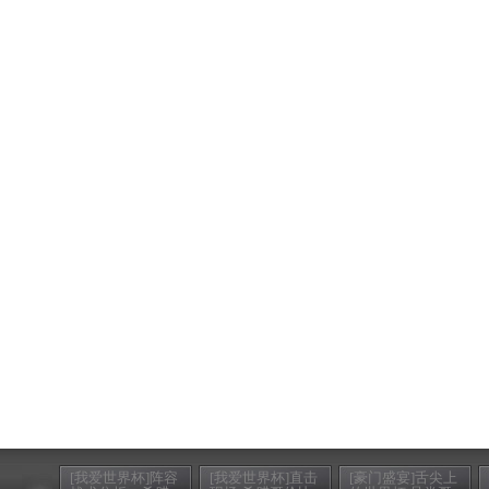
[我爱世界杯]阵容
[我爱世界杯]直击
[豪门盛宴]舌尖上