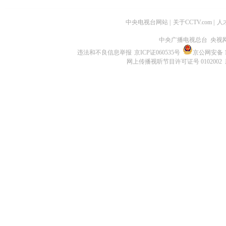
中央电视台网站
|
关于CCTV.com
|
人
中央广播电视总台 央视
违法和不良信息举报
京ICP证060535号
京公网安备 11
网上传播视听节目许可证号 0102002