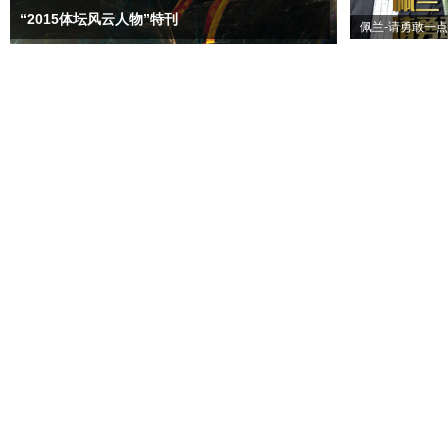
“2015体坛风云人物”特刊
佩兰-请勇敢一点