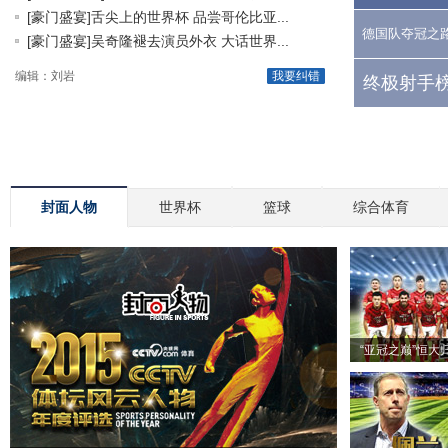
[豪门盛宴]舌尖上的世界杯 品尝哥伦比亚...
德国队夺冠之
[豪门盛宴]吴奇隆褪去演员外衣 大话世界...
编辑：刘岩
我要纠错
终极射手榜
封面人物
世界杯
篮球
综合体育
“亚冠之巅”恒大