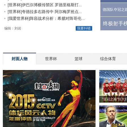
[世界杯]伊巴尔博横传禁区 罗德里格斯打...
德国队夺冠之
[世界杯]夸德拉多右路传中 阿尔梅罗抢点...
[我爱世界杯]阵容战术分析：希腊对阵哥伦...
终极射手榜
编辑：刘岩
我要纠错
封面人物
世界杯
篮球
综合体育
“亚冠之巅”恒大