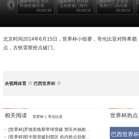
斯带球突破 禁区
破到禁区 科内抢
横传禁区 罗德里
外抽射被封堵
点劲射被门将扑
格斯打门高出横
出
梁
00:00:30
00:00:32
00:00:31
北京时间2014年6月15日，世界杯小组赛，哥伦比亚对阵希
点，古铁雷斯抢点破门。
央视网体育
巴西世界杯
相关阅读
世界杯热点
世界杯
|
哥伦比亚
[世界杯]罗德里格斯带球突破 禁区外抽射...
巴西世界杯
[世界杯]耶卡斯突破到禁区 科内抢点劲射...