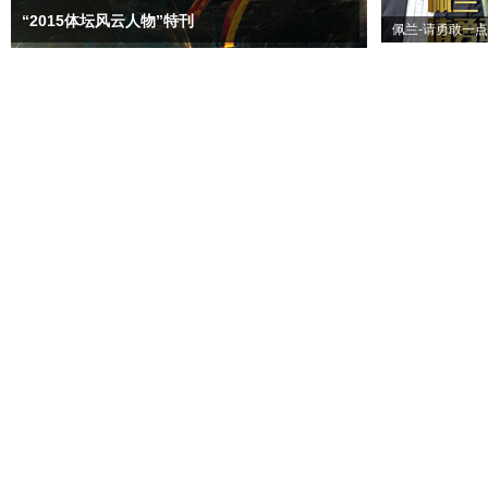
“2015体坛风云人物”特刊
佩兰-请勇敢一点