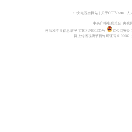
中央电视台网站
|
关于CCTV.com
|
人
中央广播电视总台 央视
违法和不良信息举报
京ICP证060535号
京公网安备 11
网上传播视听节目许可证号 0102002