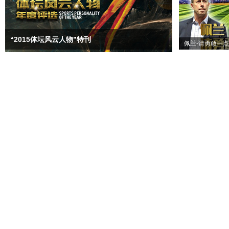
“2015体坛风云人物”特刊
佩兰-请勇敢一点