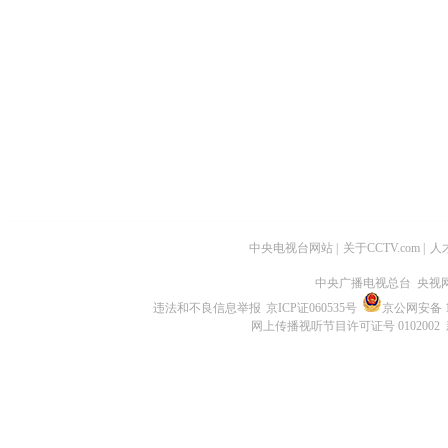
中央电视台网站
|
关于CCTV.com
|
人
中央广播电视总台 央视
违法和不良信息举报
京ICP证060535号
京公网安备 11
网上传播视听节目许可证号 0102002