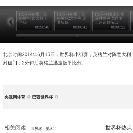
[世界杯]D组：英
[世界杯]D组：英
[世界杯]鲁尼前场
格兰VS意大利 下
格兰1-2意大利 比
带球强突 禁区右
半场
赛集锦
上角远射偏出
00:50:40
00:06:41
00:00:22
北京时间2014年6月15日，世界杯小组赛，英格兰对阵意大利
射破门，2分钟后英格兰迅速扳平比分。
央视网体育
巴西世界杯
相关阅读
世界杯热点
世界杯
|
英格兰