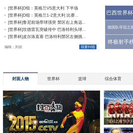
[世界杯]D组：英格兰VS意大利 下半场
巴西世界杯
[世界杯]D组：英格兰1-2意大利 比赛...
[世界杯]鲁尼前场带球强突 禁区右上角远...
德国队夺冠之
[世界杯]坎德雷瓦突破传中 巴洛特利头球...
[世界杯]皮尔洛直塞 巴洛特利禁区左侧挑...
终极射手榜
编辑：刘岩
我要纠错
封面人物
世界杯
篮球
综合体育
“亚冠之巅”恒大