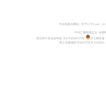
中央电视台网站
|
关于CCTV.com
|
人
中央广播电视总台 央视
违法和不良信息举报
京ICP证060535号
京公网安备 11
网上传播视听节目许可证号 0102002