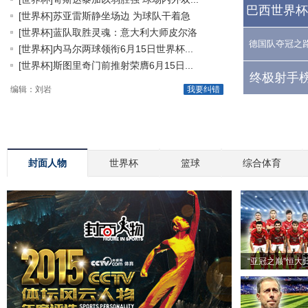
巴西世界杯
[世界杯]苏亚雷斯静坐场边 为球队干着急
[世界杯]蓝队取胜灵魂：意大利大师皮尔洛
德国队夺冠之
[世界杯]内马尔两球领衔6月15日世界杯...
[世界杯]斯图里奇门前推射荣膺6月15日...
终极射手榜
编辑：刘岩
我要纠错
封面人物
世界杯
篮球
综合体育
“亚冠之巅”恒大