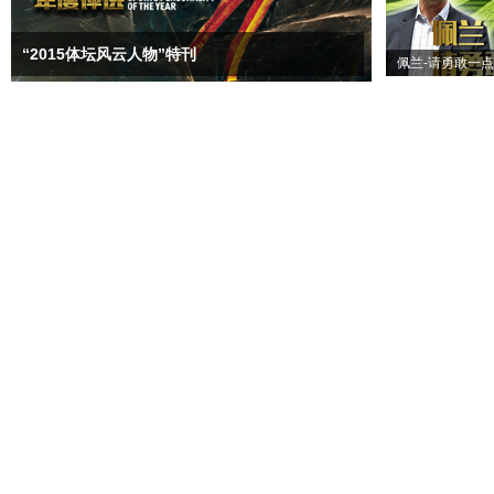
“2015体坛风云人物”特刊
佩兰-请勇敢一点