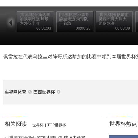
[世界杯]哥斯达黎
[世界杯]苏亚雷斯
[世界杯]蓝队取胜
加以弱胜强 球场
静坐场边 为球队
灵魂：意大利大
内外双丰收
干着急
师皮尔洛
00:01:03
00:00:28
00:03:38
佩雷拉在代表乌拉圭对阵哥斯达黎加的比赛中领到本届世界杯
央视网体育
巴西世界杯
相关阅读
世界杯热点
世界杯
|
TOP世界杯
[世界杯]哥斯达黎加以弱胜强 球场内外双...