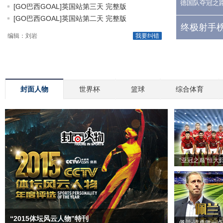
德国队夺冠之
[GO巴西GOAL]英国站第三天 完整版
[GO巴西GOAL]英国站第二天 完整版
终极射手榜
编辑：刘岩
我要纠错
封面人物
世界杯
篮球
综合体育
“亚冠之巅”恒大
“2015体坛风云人物”特刊
佩兰-请勇敢一点