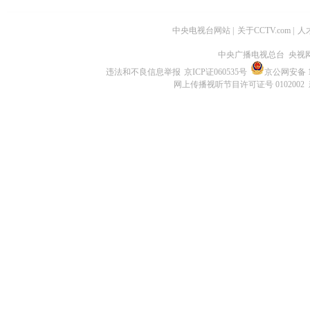
中央电视台网站
|
关于CCTV.com
|
人
中央广播电视总台 央视
违法和不良信息举报
京ICP证060535号
京公网安备 11
网上传播视听节目许可证号 0102002