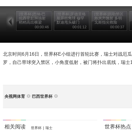
[世界杯]恩纳-巴
[世界杯]罗德里格
[世界杯]因勒禁区
伦西亚起脚抽射
斯开出角球 穆罕
外大力施射 多明
稍稍高出横梁
默迪甩头破门
戈斯指尖救险
00:00:46
00:01:12
00:00:37
北京时间6月16日，世界杯E小组进行首轮比赛，瑞士对战厄瓜
罗，自己带球突入禁区，小角度低射，被门将扑出底线，瑞士1
央视网体育
巴西世界杯
相关阅读
世界杯热点
世界杯
|
瑞士