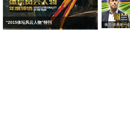
“2015体坛风云人物”特刊
佩兰-请勇敢一点