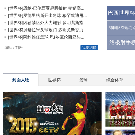
[世界杯]恩纳-巴伦西亚起脚抽射 稍稍高...
巴西世界杯
[世界杯]罗德里格斯开出角球 穆罕默迪甩...
[世界杯]因勒禁区外大力施射 多明戈斯指...
德国队夺冠之
[世界杯]贝赫拉米头球攻门 多明戈斯奋力...
[世界杯]阿约维任意球 恩纳-瓦伦西亚头...
终极射手榜
编辑：刘岩
我要纠错
封面人物
世界杯
篮球
综合体育
“亚冠之巅”恒大