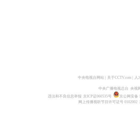
中央电视台网站
|
关于CCTV.com
|
人
中央广播电视总台 央视
违法和不良信息举报
京ICP证060535号
京公网安备 11
网上传播视听节目许可证号 0102002