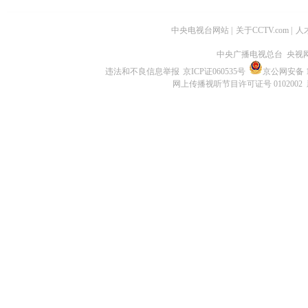
中央电视台网站
|
关于CCTV.com
|
人
中央广播电视总台 央视
违法和不良信息举报
京ICP证060535号
京公网安备 11
网上传播视听节目许可证号 0102002