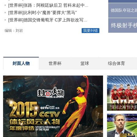
[世界杯]张路：阿根廷缺后卫 哲科未起中...
德国队夺冠之
[世界杯]比利时小“魔兽”要撑大“黑马”
[世界杯]德国交锋葡萄牙 C罗上阵欲改写...
终极射手榜
编辑：刘岩
我要纠错
封面人物
世界杯
篮球
综合体育
“亚冠之巅”恒大