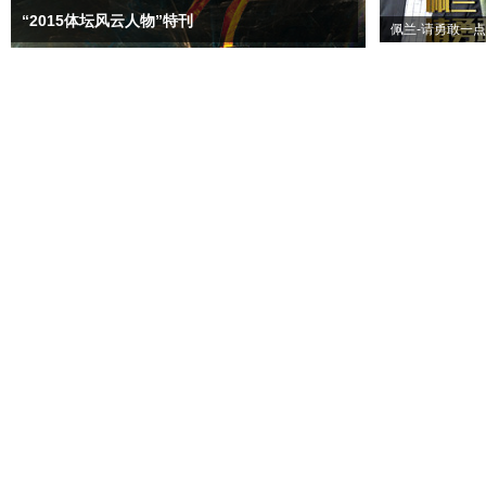
“2015体坛风云人物”特刊
佩兰-请勇敢一点