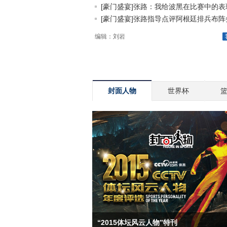
[豪门盛宴]张路：我给波黑在比赛中的表现.
[豪门盛宴]张路指导点评阿根廷排兵布阵劣.
编辑：刘岩
封面人物
世界杯
“2015体坛风云人物”特刊