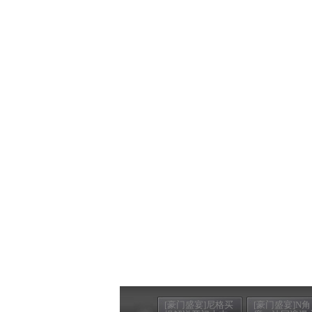
[豪门盛宴]尼格买
[豪门盛宴]N角