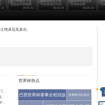
主
生：阿根廷小组
我给波黑在比赛
导点评阿根廷排
界
主
赛首战中的梅西
中的表现打90分
兵布阵劣势
些
:16
00:01:52
00:02:34
00:09:33
瑞士绝杀厄瓜多尔。
世界杯热点
..
巴西世界杯赛事全程回放
世界杯记忆碎片
..
..