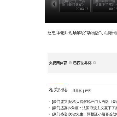
提解说开门大吉
度：法国浪漫
版《豪门盛宴》
义赢下了实用
义
00:03:27
00:02
赵忠祥老师现场解说"动物版"小组赛
央视网体育
巴西世界杯
相关阅读
世界杯
|
巴西
[豪门盛宴]尼格买提解说开门大吉版《豪门.
[豪门盛宴]N角度：法国浪漫主义赢下了实.
[豪门盛宴]关键先生：阿根廷小组赛首战中.