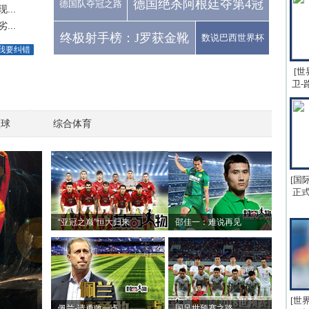
德国绝杀阿根廷夺第4冠
德国队夺冠之路
..
..
终极射手榜：J罗获金靴
数说巴西世界杯
我要纠错
[世
卫-
篮球
综合体育
[国
正式
“亚冠之巅”恒大归来
邵佳一：难说再见
[世
佩兰-请勇敢一点
国足世预赛之路