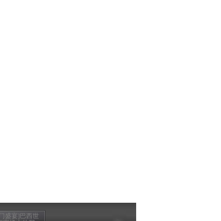
豪门盛宴]巴西世