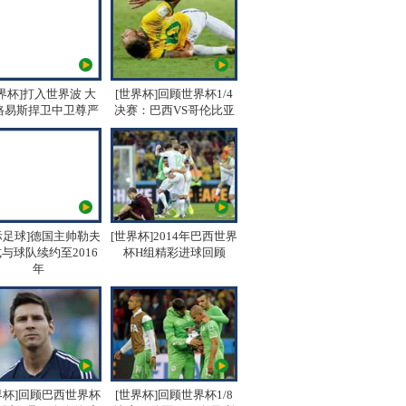
界杯]打入世界波 大
[世界杯]回顾世界杯1/4
路易斯捍卫中卫尊严
决赛：巴西VS哥伦比亚
际足球]德国主帅勒夫
[世界杯]2014年巴西世界
与球队续约至2016
杯H组精彩进球回顾
年
界杯]回顾巴西世界杯
[世界杯]回顾世界杯1/8