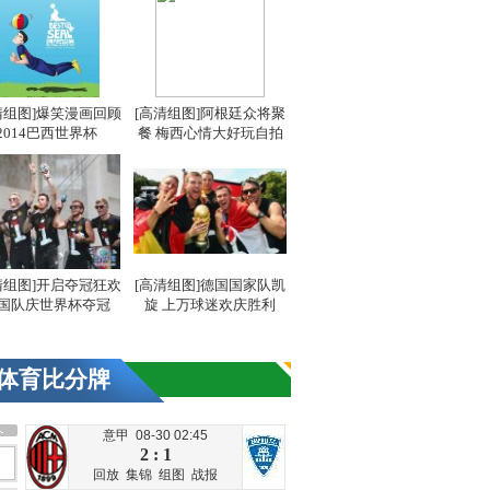
清组图]爆笑漫画回顾
[高清组图]阿根廷众将聚
2014巴西世界杯
餐 梅西心情大好玩自拍
清组图]开启夺冠狂欢
[高清组图]德国国家队凯
国队庆世界杯夺冠
旋 上万球迷欢庆胜利
体育比分牌
意甲 08-30 02:45
2 : 1
回放
集锦
组图
战报