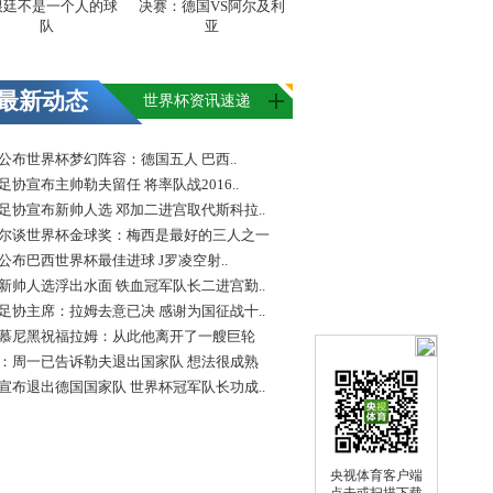
根廷不是一个人的球
决赛：德国VS阿尔及利
队
亚
最新动态
世界杯资讯速递
FA公布世界杯梦幻阵容：德国五人 巴西..
足协宣布主帅勒夫留任 将率队战2016..
足协宣布新帅人选 邓加二进宫取代斯科拉..
尔谈世界杯金球奖：梅西是最好的三人之一
FA公布巴西世界杯最佳进球 J罗凌空射..
新帅人选浮出水面 铁血冠军队长二进宫勤..
足协主席：拉姆去意已决 感谢为国征战十..
慕尼黑祝福拉姆：从此他离开了一艘巨轮
：周一已告诉勒夫退出国家队 想法很成熟
宣布退出德国国家队 世界杯冠军队长功成..
央视体育客户端