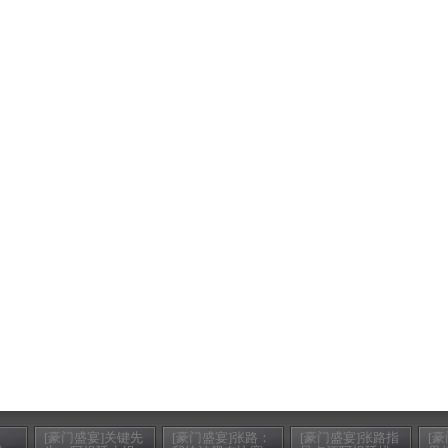
[豪门盛宴]关键先
[豪门盛宴]张路：
[豪门盛宴]张路指
[