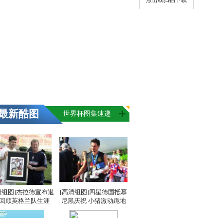
点击或扫描下载
最新酷图
世界杯图集速递
清组图]杰拉德宣布退
[高清组图]四星德国抵慕
 回顾英格兰队生涯
尼黑庆祝 小猪激动跪地