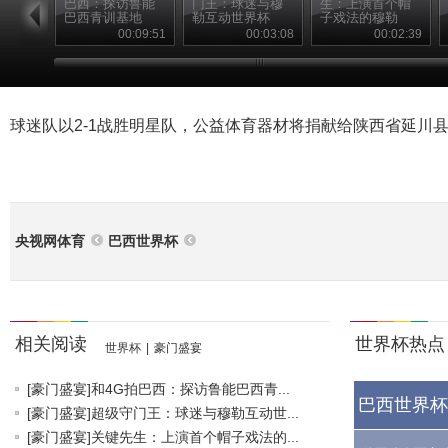
巴西：探访鲁能
门王：球迷与穆
生：上演首个帽
巴西青训基地
勒互动世界杯
子戏法的穆勒
00:09:51
00:03:08
00:02:39
球迷队以2-1战胜明星队，公益体育器材将捐献给陕西省延川
央视网体育
巴西世界杯
相关阅读
世界杯热点
世界杯
|
豪门盛宴
[豪门盛宴]和4G拍巴西：探访鲁能巴西青...
巴西世界杯
[豪门盛宴]超级守门王：球迷与穆勒互动世...
[豪门盛宴]关键先生：上演首个帽子戏法的...