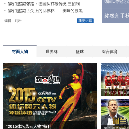
德国队夺冠之
[豪门盛宴]张路：德国队打破传统 三招制...
[豪门盛宴]舌尖上的世界杯——美味的波黑...
终极射手榜
编辑：刘岩
我要纠错
封面人物
世界杯
篮球
综合体育
“亚冠之巅”恒大
“2015体坛风云人物”特刊
佩兰-请勇敢一点