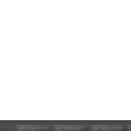
[豪门盛宴]和4G拍
[豪门盛宴]超级守
[豪门盛宴]关键先