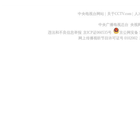
中央电视台网站
|
关于CCTV.com
|
人
中央广播电视总台 央视
违法和不良信息举报
京ICP证060535号
京公网安备 11
网上传播视听节目许可证号 0102002