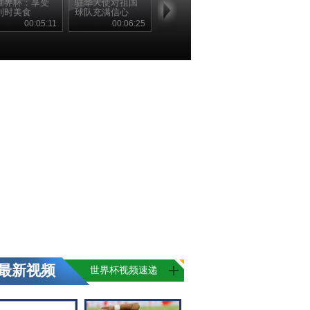
世界杯：享受
驻华大使对祖国
利时美食
球队充满信心
00:05:11
00:06:25
最新视频
世界杯视频速递