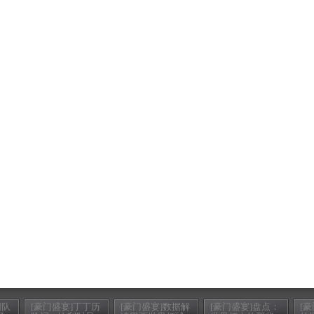
国队
[豪门盛宴]丁丁历
[豪门盛宴]数据解
[豪门盛宴]盘点：
[