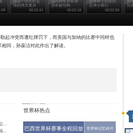
场
险记：比利时足
读巴西世界杯球
世界杯上的那些
的
球的伟大复兴
员年龄结构
足球小将们
比
:09
00:02:41
00:02:18
00:02:58
穆勒起冲突而遭红牌罚下，而美国与加纳的比赛中同样也
尽相同，孙葆洁对此作出了解读。
世界杯热点
..
巴西世界杯赛事全程回放
世界杯记忆碎片
..