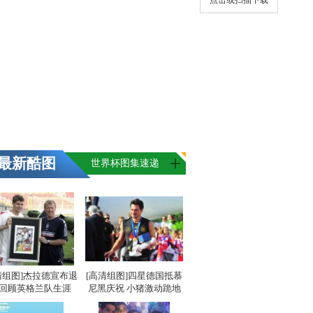
点击或扫描下载
最新酷图
世界杯图集速递
清组图]杰拉德宣布退
[高清组图]四星德国抵慕
 回顾英格兰队生涯
尼黑庆祝 小猪激动跪地