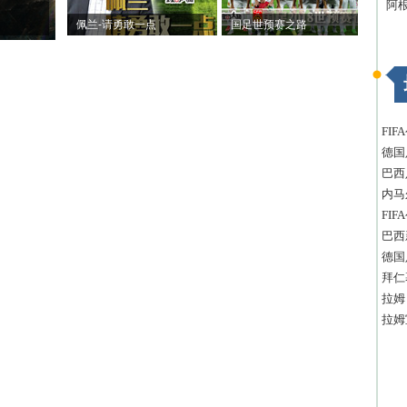
阿
佩兰-请勇敢一点
国足世预赛之路
FI
德国
巴西
内马
FI
巴西
德国
拜仁
拉姆
拉姆