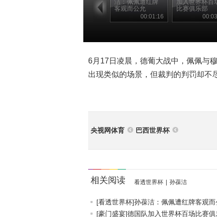
洁：佩佩遭红牌
加入世界杯百
客观而公允
比赛俱乐部
00:01:16
00:03
6月17日凌晨，德葡大战中，佩佩与
出现类似的场景，但裁判的判罚却不
央视网体育
巴西世界杯
相关阅读
看透世界杯
|
孙葆洁
[看透世界杯]孙葆洁：佩佩遭红牌客观而公.
[豪门盛宴]德国队加入世界杯百场比赛俱乐.