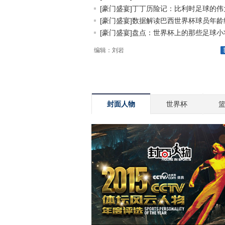
[豪门盛宴]丁丁历险记：比利时足球的伟大.
[豪门盛宴]数据解读巴西世界杯球员年龄结.
[豪门盛宴]盘点：世界杯上的那些足球小将.
编辑：刘岩
封面人物
世界杯