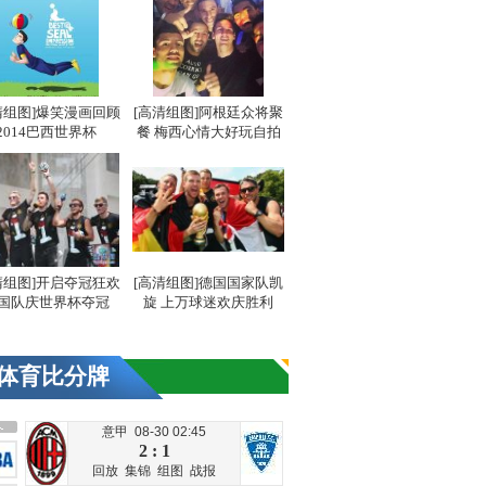
清组图]爆笑漫画回顾
[高清组图]阿根廷众将聚
2014巴西世界杯
餐 梅西心情大好玩自拍
清组图]开启夺冠狂欢
[高清组图]德国国家队凯
国队庆世界杯夺冠
旋 上万球迷欢庆胜利
体育比分牌
意甲 08-30 02:45
2 : 1
回放
集锦
组图
战报