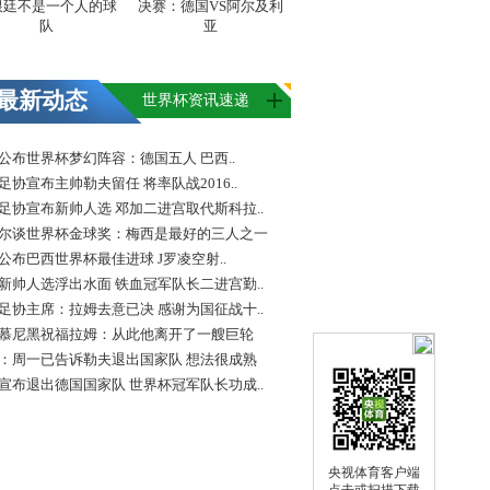
根廷不是一个人的球
决赛：德国VS阿尔及利
队
亚
最新动态
世界杯资讯速递
FA公布世界杯梦幻阵容：德国五人 巴西..
足协宣布主帅勒夫留任 将率队战2016..
足协宣布新帅人选 邓加二进宫取代斯科拉..
尔谈世界杯金球奖：梅西是最好的三人之一
FA公布巴西世界杯最佳进球 J罗凌空射..
新帅人选浮出水面 铁血冠军队长二进宫勤..
足协主席：拉姆去意已决 感谢为国征战十..
慕尼黑祝福拉姆：从此他离开了一艘巨轮
：周一已告诉勒夫退出国家队 想法很成熟
宣布退出德国国家队 世界杯冠军队长功成..
央视体育客户端