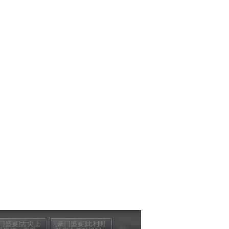
豪门盛宴]舌尖上
[豪门盛宴]比利时