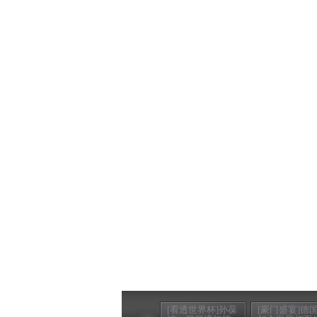
[看透世界杯]孙葆
[豪门盛宴]德