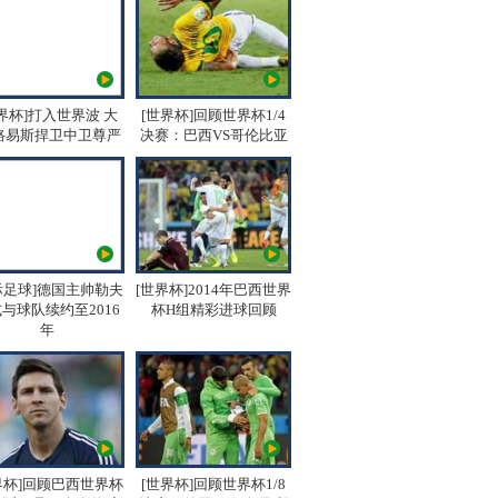
界杯]打入世界波 大
[世界杯]回顾世界杯1/4
路易斯捍卫中卫尊严
决赛：巴西VS哥伦比亚
际足球]德国主帅勒夫
[世界杯]2014年巴西世界
与球队续约至2016
杯H组精彩进球回顾
年
界杯]回顾巴西世界杯
[世界杯]回顾世界杯1/8