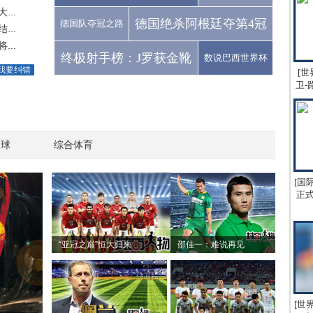
..
德国绝杀阿根廷夺第4冠
德国队夺冠之路
..
..
终极射手榜：J罗获金靴
数说巴西世界杯
我要纠错
[世
卫-
篮球
综合体育
[国
正式
“亚冠之巅”恒大归来
邵佳一：难说再见
[世