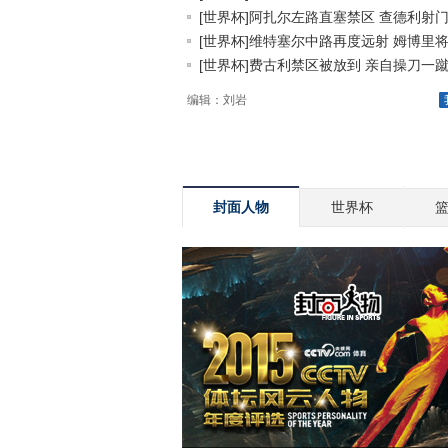
[世界杯]阿扎尔左路直塞禁区 查德利射门.
[世界杯]维特塞尔中路再度远射 姆博里将.
[世界杯]费古利禁区被放到 亲自操刀一蹴.
编辑：刘岩
封面人物
世界杯