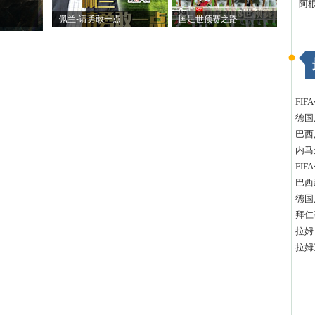
阿
佩兰-请勇敢一点
国足世预赛之路
FI
德国
巴西
内马
FI
巴西
德国
拜仁
拉姆
拉姆