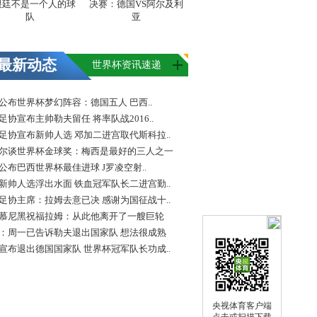
根廷不是一个人的球
决赛：德国VS阿尔及利
队
亚
最新动态
世界杯资讯速递
FA公布世界杯梦幻阵容：德国五人 巴西..
足协宣布主帅勒夫留任 将率队战2016..
足协宣布新帅人选 邓加二进宫取代斯科拉..
尔谈世界杯金球奖：梅西是最好的三人之一
FA公布巴西世界杯最佳进球 J罗凌空射..
新帅人选浮出水面 铁血冠军队长二进宫勤..
足协主席：拉姆去意已决 感谢为国征战十..
慕尼黑祝福拉姆：从此他离开了一艘巨轮
：周一已告诉勒夫退出国家队 想法很成熟
宣布退出德国国家队 世界杯冠军队长功成..
央视体育客户端