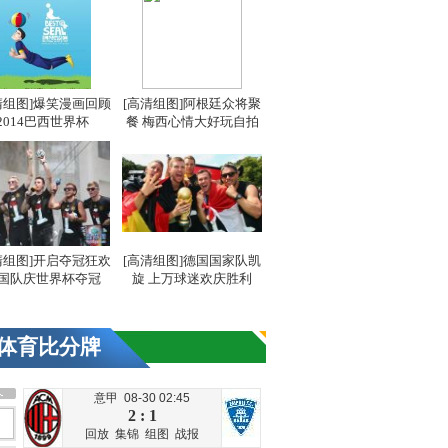
清组图]爆笑漫画回顾
[高清组图]阿根廷众将聚
2014巴西世界杯
餐 梅西心情大好玩自拍
清组图]开启夺冠狂欢
[高清组图]德国国家队凯
国队庆世界杯夺冠
旋 上万球迷欢庆胜利
体育比分牌
意甲 08-30 02:45
2 : 1
回放
集锦
组图
战报