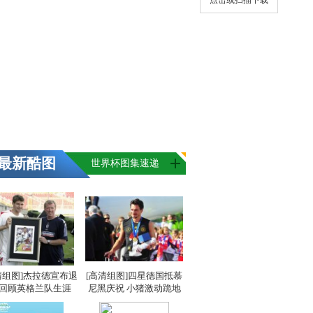
点击或扫描下载
最新酷图
世界杯图集速递
清组图]杰拉德宣布退
[高清组图]四星德国抵慕
 回顾英格兰队生涯
尼黑庆祝 小猪激动跪地