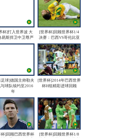
界杯]打入世界波 大
[世界杯]回顾世界杯1/4
路易斯捍卫中卫尊严
决赛：巴西VS哥伦比亚
际足球]德国主帅勒夫
[世界杯]2014年巴西世界
与球队续约至2016
杯H组精彩进球回顾
年
界杯]回顾巴西世界杯
[世界杯]回顾世界杯1/8