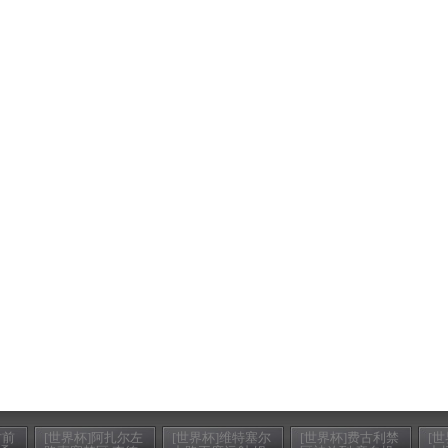
时前
[世界杯]阿扎尔左
[世界杯]维特塞尔
[世界杯]费古利禁
[