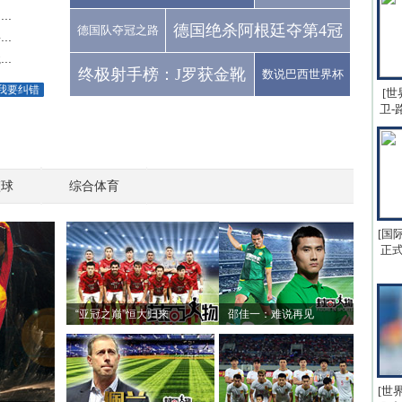
..
德国绝杀阿根廷夺第4冠
德国队夺冠之路
..
..
终极射手榜：J罗获金靴
数说巴西世界杯
我要纠错
[世
卫-
篮球
综合体育
[国
正式
“亚冠之巅”恒大归来
邵佳一：难说再见
[世