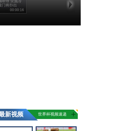
场带球 突施冷
被门将扑出
00:00:16
最新视频
世界杯视频速递