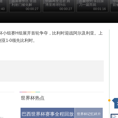
通
路直塞禁区 查德
中路再度远射 姆
区被放到 亲自操
中
利射门被化解
博里将球扑出
刀一蹴而就
箭
:40
00:00:27
00:00:27
00:01:16
界杯小组赛H组展开首轮争夺，比利时迎战阿尔及利亚。上
亚1-0领先比利时。
世界杯热点
巴西世界杯赛事全程回放
世界杯记忆碎片
..