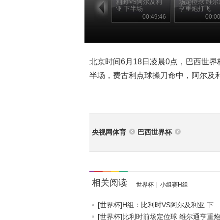
利时VS阿尔及利
场定位球 维尔
亚 下半场
亨重炮打飞
00:49:46
00:00
北京时间6月18日凌晨0点，巴西世
半场，费古利点球操刀命中，阿尔及利
央视网体育
巴西世界杯
相关阅读
世界杯
|
小组赛H组
[世界杯]H组：比利时VS阿尔及利亚 下...
[世界杯]比利时前场定位球 维尔通亨重炮.