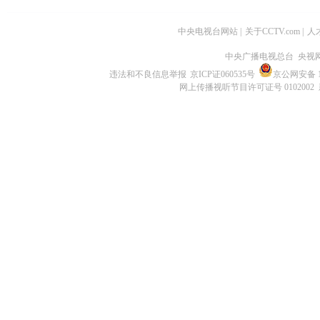
中央电视台网站
|
关于CCTV.com
|
人
中央广播电视总台 央视
违法和不良信息举报
京ICP证060535号
京公网安备 11
网上传播视听节目许可证号 0102002