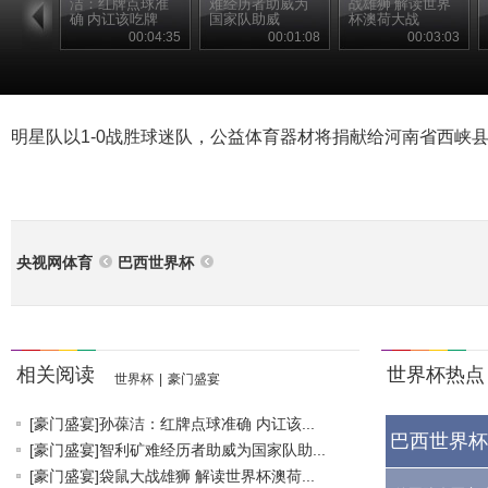
洁：红牌点球准
难经历者助威为
战雄狮 解读世界
确 内讧该吃牌
国家队助威
杯澳荷大战
00:04:35
00:01:08
00:03:03
明星队以1-0战胜球迷队，公益体育器材将捐献给河南省西峡
央视网体育
巴西世界杯
相关阅读
世界杯热点
世界杯
|
豪门盛宴
[豪门盛宴]孙葆洁：红牌点球准确 内讧该...
巴西世界杯
[豪门盛宴]智利矿难经历者助威为国家队助...
[豪门盛宴]袋鼠大战雄狮 解读世界杯澳荷...