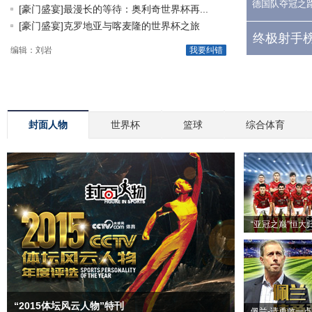
德国队夺冠之
[豪门盛宴]最漫长的等待：奥利奇世界杯再...
[豪门盛宴]克罗地亚与喀麦隆的世界杯之旅
终极射手榜
编辑：刘岩
我要纠错
封面人物
世界杯
篮球
综合体育
“亚冠之巅”恒大
“2015体坛风云人物”特刊
佩兰-请勇敢一点