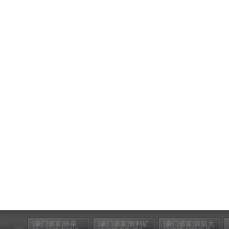
[豪门盛宴]孙葆
[豪门盛宴]智利矿
[豪门盛宴]袋鼠大