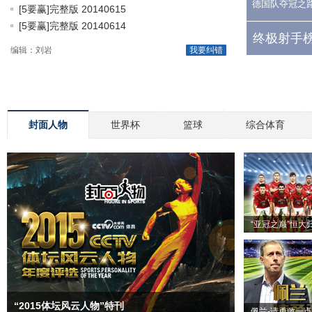
德国队夺冠之
[5要赢]完整版 20140615
[5要赢]完整版 20140614
终极射手榜
编辑：刘岩
我要纠错
封面人物
世界杯
篮球
综合体育
“亚冠之巅”恒大
“2015体坛风云人物”特刊
佩兰-请勇敢一点