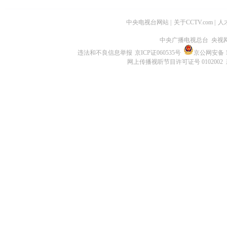
中央电视台网站
|
关于CCTV.com
|
人
中央广播电视总台 央视
违法和不良信息举报
京ICP证060535号
京公网安备 11
网上传播视听节目许可证号 0102002