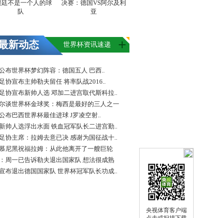
根廷不是一个人的球
决赛：德国VS阿尔及利
队
亚
最新动态
世界杯资讯速递
FA公布世界杯梦幻阵容：德国五人 巴西..
足协宣布主帅勒夫留任 将率队战2016..
足协宣布新帅人选 邓加二进宫取代斯科拉..
尔谈世界杯金球奖：梅西是最好的三人之一
FA公布巴西世界杯最佳进球 J罗凌空射..
新帅人选浮出水面 铁血冠军队长二进宫勤..
足协主席：拉姆去意已决 感谢为国征战十..
慕尼黑祝福拉姆：从此他离开了一艘巨轮
：周一已告诉勒夫退出国家队 想法很成熟
宣布退出德国国家队 世界杯冠军队长功成..
央视体育客户端