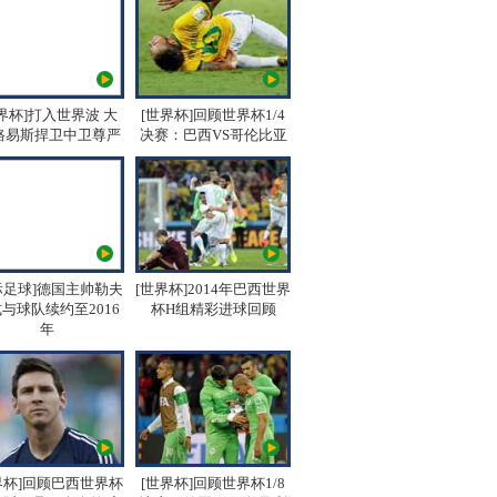
界杯]打入世界波 大
[世界杯]回顾世界杯1/4
路易斯捍卫中卫尊严
决赛：巴西VS哥伦比亚
际足球]德国主帅勒夫
[世界杯]2014年巴西世界
与球队续约至2016
杯H组精彩进球回顾
年
界杯]回顾巴西世界杯
[世界杯]回顾世界杯1/8