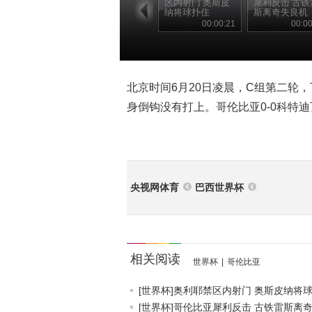
区内射门 奥斯皮
犀利反击 古铁
纳将球扑住
斯离奇失良机
00:00:21
00:00
北京时间6月20日凌晨，C组第二轮
身倒钩没有打上。哥伦比亚0-0科特迪
央视网体育
巴西世界杯
相关阅读
世界杯
|
哥伦比亚
[世界杯]奥利耶禁区内射门 奥斯皮纳将球.
[世界杯]哥伦比亚犀利反击 古铁雷斯离奇.