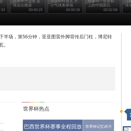
雷
区外大力远射 皮
大战科特迪瓦 大
种参与：世界杯
洁
球高出横梁
小气球来捧场
上的中国面孔
球
:32
00:00:25
00:00:26
00:02:09
，下半场，第56分钟，亚亚图雷外脚背传后门柱，博尼转
瓦。
世界杯热点
..
巴西世界杯赛事全程回放
世界杯记忆碎片
..