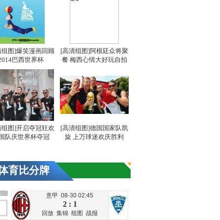
清组图]爆笑漫画回顾
[高清组图]阿根廷众将聚
2014巴西世界杯
餐 梅西心情大好玩自拍
清组图]开启夺冠狂欢
[高清组图]德国国家队凯
国队庆世界杯夺冠
旋 上万球迷欢庆胜利
体育比分牌
意甲 08-30 02:45
2 : 1
回放
集锦
组图
战报