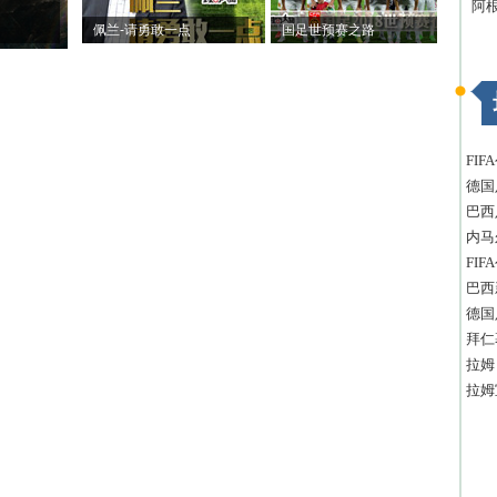
阿
佩兰-请勇敢一点
国足世预赛之路
FI
德国
巴西
内马
FI
巴西
德国
拜仁
拉姆
拉姆