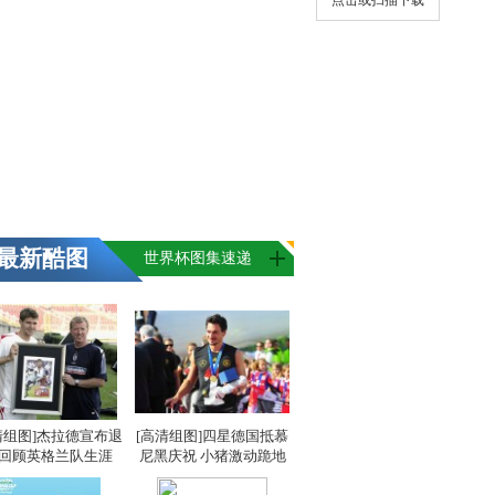
点击或扫描下载
最新酷图
世界杯图集速递
清组图]杰拉德宣布退
[高清组图]四星德国抵慕
 回顾英格兰队生涯
尼黑庆祝 小猪激动跪地