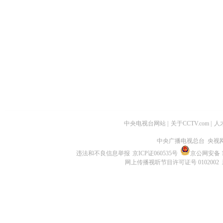
中央电视台网站
|
关于CCTV.com
|
人
中央广播电视总台 央视
违法和不良信息举报
京ICP证060535号
京公网安备 11
网上传播视听节目许可证号 0102002