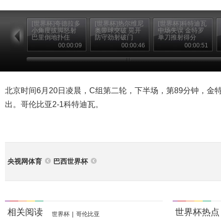
[世界杯]夸德拉多
[世界杯]热尔维尼
[世界杯]科特迪瓦
小角度拔脚怒射
奥带球突破 晃开
中场失误 金特罗
巴里倒地扑住
防守劲射破门
单刀推射得分
00:00:09
00:00:46
00:00:51
北京时间6月20日凌晨，C组第二轮，下半场，第89分钟，金
出。哥伦比亚2-1科特迪瓦。
央视网体育
巴西世界杯
相关阅读
世界杯热点
世界杯
|
哥伦比亚