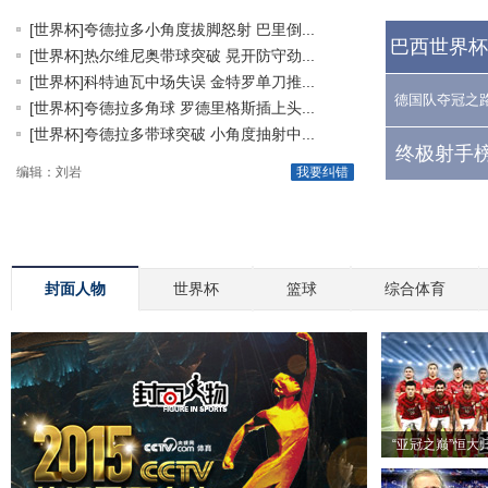
[世界杯]夸德拉多小角度拔脚怒射 巴里倒...
巴西世界杯
[世界杯]热尔维尼奥带球突破 晃开防守劲...
[世界杯]科特迪瓦中场失误 金特罗单刀推...
德国队夺冠之
[世界杯]夸德拉多角球 罗德里格斯插上头...
[世界杯]夸德拉多带球突破 小角度抽射中...
终极射手榜
编辑：刘岩
我要纠错
封面人物
世界杯
篮球
综合体育
“亚冠之巅”恒大