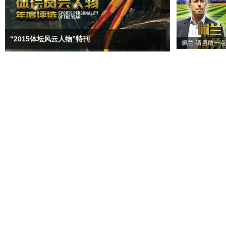
“2015体坛风云人物”特刊
佩兰-请勇敢一点