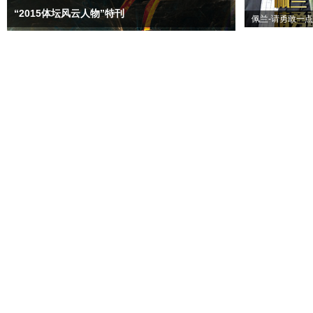
“2015体坛风云人物”特刊
佩兰-请勇敢一点