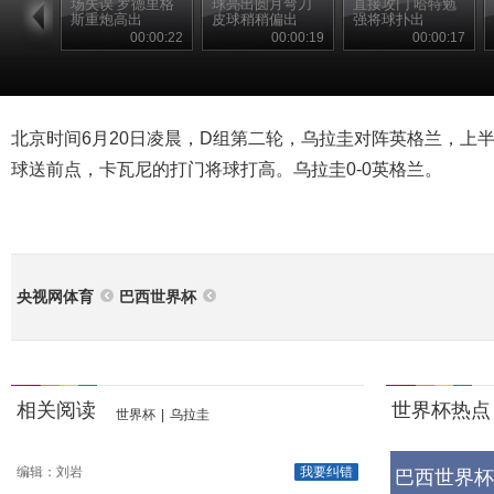
场失误 罗德里格
球亮出圆月弯刀
直接攻门 哈特勉
斯重炮高出
皮球稍稍偏出
强将球扑出
00:00:22
00:00:19
00:00:17
北京时间6月20日凌晨，D组第二轮，乌拉圭对阵英格兰，上半
球送前点，卡瓦尼的打门将球打高。乌拉圭0-0英格兰。
央视网体育
巴西世界杯
相关阅读
世界杯热点
世界杯
|
乌拉圭
编辑：刘岩
我要纠错
巴西世界杯