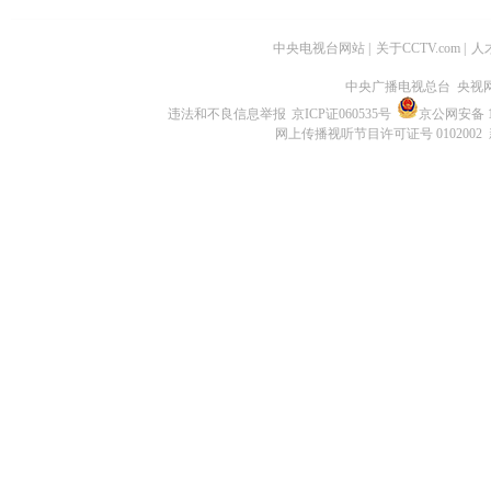
中央电视台网站
|
关于CCTV.com
|
人
中央广播电视总台 央视
违法和不良信息举报
京ICP证060535号
京公网安备 11
网上传播视听节目许可证号 0102002