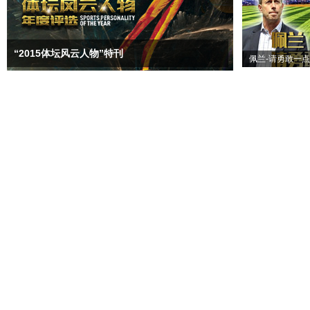
“2015体坛风云人物”特刊
佩兰-请勇敢一点