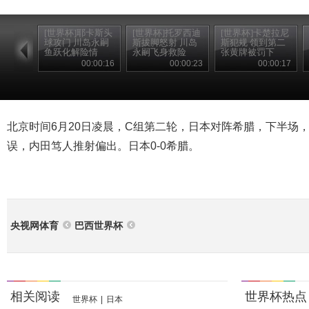
[世界杯]耶卡斯头
[世界杯]托罗西迪
[世界杯]卡楚拉尼
球攻门 川岛永嗣
斯拔脚怒射 川岛
斯犯规 领到第二
鱼跃化解险情
永嗣飞身救险
张黄牌被罚下
00:00:16
00:00:23
00:00:17
北京时间6月20日凌晨，C组第二轮，日本对阵希腊，下半场，
误，内田笃人推射偏出。日本0-0希腊。
央视网体育
巴西世界杯
相关阅读
世界杯热点
世界杯
|
日本