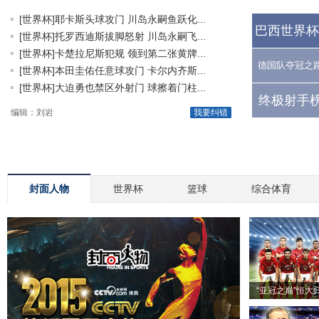
[世界杯]耶卡斯头球攻门 川岛永嗣鱼跃化...
巴西世界杯
[世界杯]托罗西迪斯拔脚怒射 川岛永嗣飞...
[世界杯]卡楚拉尼斯犯规 领到第二张黄牌...
德国队夺冠之
[世界杯]本田圭佑任意球攻门 卡尔内齐斯...
[世界杯]大迫勇也禁区外射门 球擦着门柱...
终极射手榜
编辑：刘岩
我要纠错
封面人物
世界杯
篮球
综合体育
“亚冠之巅”恒大