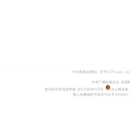
中央电视台网站
|
关于CCTV.com
|
人
中央广播电视总台 央视
违法和不良信息举报
京ICP证060535号
京公网安备 11
网上传播视听节目许可证号 0102002