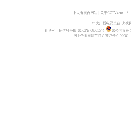
中央电视台网站
|
关于CCTV.com
|
人
中央广播电视总台 央视
违法和不良信息举报
京ICP证060535号
京公网安备 11
网上传播视听节目许可证号 0102002