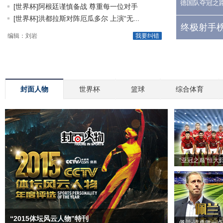
德国队夺冠之
[世界杯]阿根廷谨慎备战 尊重每一位对手
[世界杯]洪都拉斯对阵厄瓜多尔 上演“无...
终极射手榜
编辑：刘岩
我要纠错
封面人物
世界杯
篮球
综合体育
“亚冠之巅”恒大
“2015体坛风云人物”特刊
佩兰-请勇敢一点