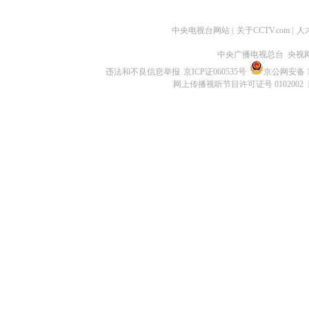
中央电视台网站
|
关于CCTV.com
|
人
中央广播电视总台 央视
违法和不良信息举报
京ICP证060535号
京公网安备 11
网上传播视听节目许可证号 0102002