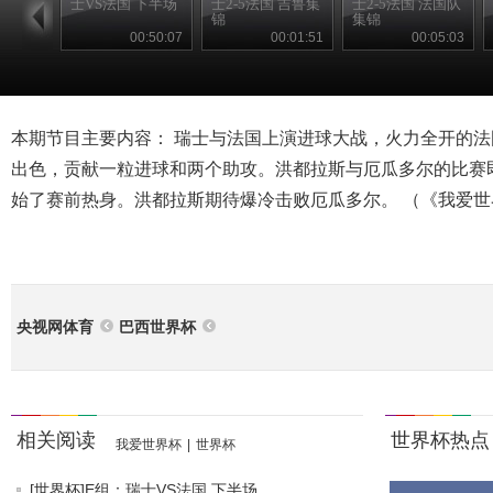
士VS法国 下半场
士2-5法国 吉鲁集
士2-5法国 法国队
锦
集锦
00:50:07
00:01:51
00:05:03
本期节目主要内容： 瑞士与法国上演进球大战，火力全开的法
出色，贡献一粒进球和两个助攻。洪都拉斯与厄瓜多尔的比赛
始了赛前热身。洪都拉斯期待爆冷击败厄瓜多尔。 （《我爱世界杯》 2
央视网体育
巴西世界杯
相关阅读
世界杯热点
我爱世界杯
|
世界杯
[世界杯]E组：瑞士VS法国 下半场