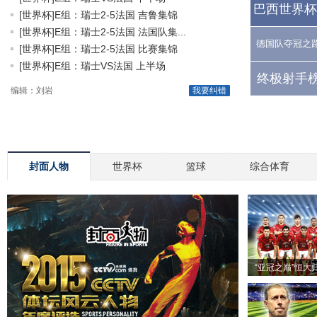
巴西世界杯
[世界杯]E组：瑞士2-5法国 吉鲁集锦
[世界杯]E组：瑞士2-5法国 法国队集...
德国队夺冠之
[世界杯]E组：瑞士2-5法国 比赛集锦
[世界杯]E组：瑞士VS法国 上半场
终极射手榜
编辑：刘岩
我要纠错
封面人物
世界杯
篮球
综合体育
“亚冠之巅”恒大