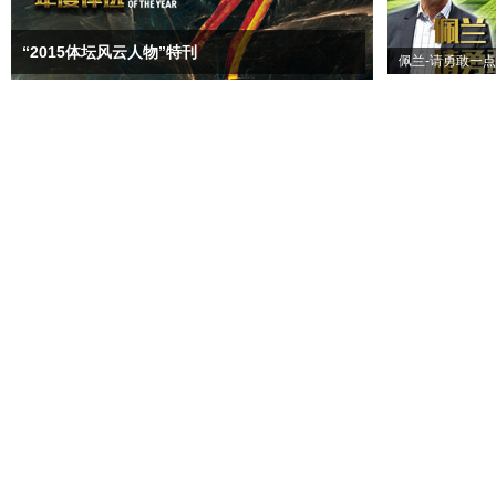
“2015体坛风云人物”特刊
佩兰-请勇敢一点