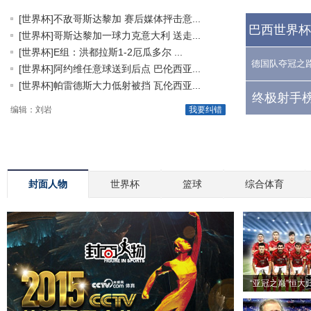
[世界杯]不敌哥斯达黎加 赛后媒体抨击意...
巴西世界杯
[世界杯]哥斯达黎加一球力克意大利 送走...
[世界杯]E组：洪都拉斯1-2厄瓜多尔 ...
德国队夺冠之
[世界杯]阿约维任意球送到后点 巴伦西亚...
[世界杯]帕雷德斯大力低射被挡 瓦伦西亚...
终极射手榜
编辑：刘岩
我要纠错
封面人物
世界杯
篮球
综合体育
“亚冠之巅”恒大