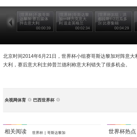
[世界杯]不敌哥斯
[世界杯]哥斯达黎
[世界杯]E组：洪
达黎加 赛后媒体
加一球力克意大
都拉斯1-2厄瓜多
抨击意大利
利 送走英格兰
尔 比赛集锦
00:00:39
00:02:34
00:04:29
北京时间2014年6月21日，世界杯小组赛哥斯达黎加对阵意大
大利，赛后意大利主帅普兰德利称意大利错失了很多机会。
央视网体育
巴西世界杯
相关阅读
世界杯热点
世界杯
|
哥斯达黎加