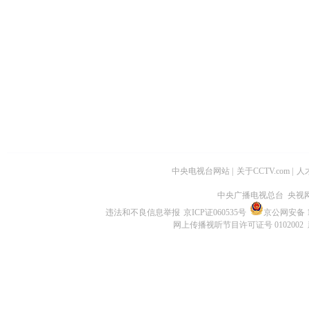
中央电视台网站
|
关于CCTV.com
|
人
中央广播电视总台 央视
违法和不良信息举报
京ICP证060535号
京公网安备 11
网上传播视听节目许可证号 0102002