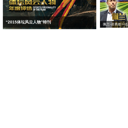
“2015体坛风云人物”特刊
佩兰-请勇敢一点