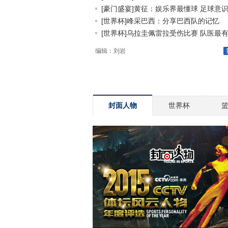
[豪门盛宴]黄征：娱乐界最懂球 足球意识.
[世界杯]峰采巴西：分享巴西队的记忆
[世界杯]乌拉圭佩雷拉受伤比赛 队医最有.
编辑：刘岩
封面人物
世界杯