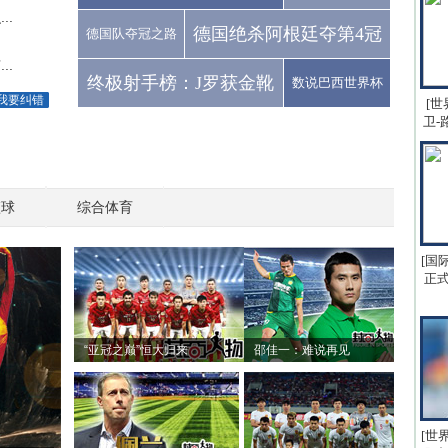
..
德国绝杀阿根廷夺第4冠
德国队夺冠之路
..
终极射手榜：J罗获金靴
数说巴西世界杯
我要纠错
[世
卫-
篮球
综合体育
[国
正式
“亚冠之巅”恒大归来
邵佳一：难说再见
[世