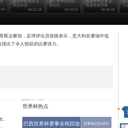
球
娱乐界最懂球 足
西：分享巴西队
雷拉受伤比赛 队
哥
球意识流
的记忆
医最有发言权
十
:55
00:01:15
00:03:25
00:00:45
敌哥斯达黎加，足球评论员张路表示，意大利在赛场中低
表现出了令人惊叹的比赛张力。
世界杯热点
..
巴西世界杯赛事全程回放
世界杯记忆碎片
..