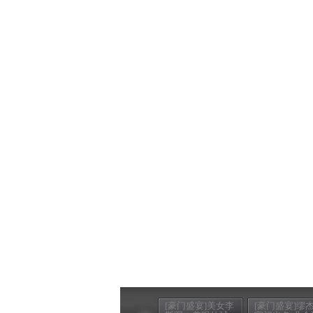
[豪门盛宴]美女李
[豪门盛宴]缪