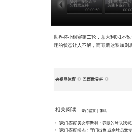
斯羽：养眼的球
守门出色 业余
队我就支持
员受专业的伤
00:00:50
00:00
世界杯小组赛第二轮，意大利0-1不
迷的状态让人不解，而哥斯达黎加则
央视网体育
巴西世界杯
相关阅读
豪门盛宴
|
张斌
[豪门盛宴]美女李斯羽：养眼的球队我就支.
[豪门盛宴]缪杰：守门出色 业余球员受专.