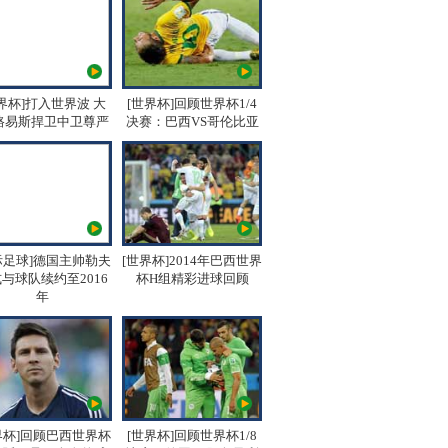
界杯]打入世界波 大
[世界杯]回顾世界杯1/4
路易斯捍卫中卫尊严
决赛：巴西VS哥伦比亚
际足球]德国主帅勒夫
[世界杯]2014年巴西世界
与球队续约至2016
杯H组精彩进球回顾
年
界杯]回顾巴西世界杯
[世界杯]回顾世界杯1/8