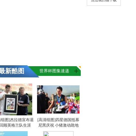
点击或扫描下载
最新酷图
世界杯图集速递
清组图]杰拉德宣布退
[高清组图]四星德国抵慕
 回顾英格兰队生涯
尼黑庆祝 小猪激动跪地