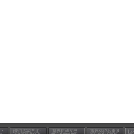
杰：
[豪门盛宴]黄征：
[世界杯]峰采巴
[世界杯]乌拉圭佩
[