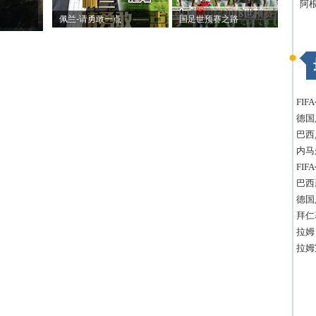
阿
佩兰-请勇敢一点
国足世预赛之路
FI
德国
巴西
内马
FI
巴西
德国
拜仁
拉姆
拉姆