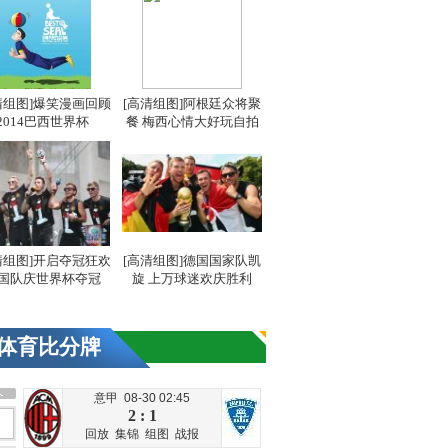
清组图]爆笑漫画回顾
[高清组图]阿根廷众将聚
2014巴西世界杯
餐 梅西心情大好玩自拍
清组图]开启夺冠狂欢
[高清组图]德国国家队凯
国队庆世界杯夺冠
旋 上万球迷欢庆胜利
体育比分牌
意甲 08-30 02:45
2 : 1
回放
集锦
组图
战报