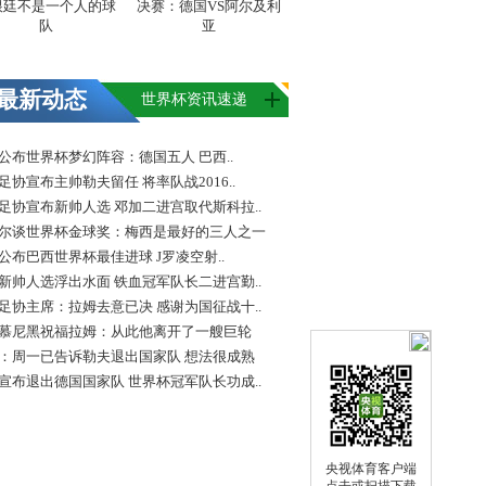
根廷不是一个人的球
决赛：德国VS阿尔及利
队
亚
最新动态
世界杯资讯速递
FA公布世界杯梦幻阵容：德国五人 巴西..
足协宣布主帅勒夫留任 将率队战2016..
足协宣布新帅人选 邓加二进宫取代斯科拉..
尔谈世界杯金球奖：梅西是最好的三人之一
FA公布巴西世界杯最佳进球 J罗凌空射..
新帅人选浮出水面 铁血冠军队长二进宫勤..
足协主席：拉姆去意已决 感谢为国征战十..
慕尼黑祝福拉姆：从此他离开了一艘巨轮
：周一已告诉勒夫退出国家队 想法很成熟
宣布退出德国国家队 世界杯冠军队长功成..
央视体育客户端