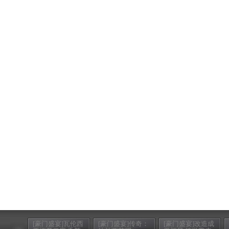
[豪门盛宴]瓦伦西
[豪门盛宴]传奇：
[豪门盛宴]改造成