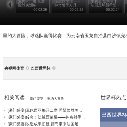
亚梅开二度 秃鹫
法兰西荣耀——
果初显 德尚带来
险胜美洲豹
神奇射手方丹
法国足球新希望
00:02:39
00:02:22
00:02:24
里约大冒险，球迷队赢得比赛，为云南省玉龙自治县白沙镇完
央视网体育
巴西世界杯
相关阅读
世界杯热点
豪门盛宴
|
里约大冒险
[豪门盛宴]瓦伦西亚梅开二度 秃鹫险胜美...
巴西世界杯
[豪门盛宴]传奇：法兰西荣耀——神奇射手...
[豪门盛宴]改造成果初显 德尚带来法国足...