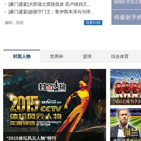
德国队夺冠之
[豪门盛宴]大胜瑞士摆脱低迷 高卢雄鸡王...
[豪门盛宴]超级守门王：鲁伊斯本泽马与球...
终极射手榜
编辑：刘岩
我要纠错
封面人物
世界杯
篮球
综合体育
“亚冠之巅”恒大
“2015体坛风云人物”特刊
佩兰-请勇敢一点