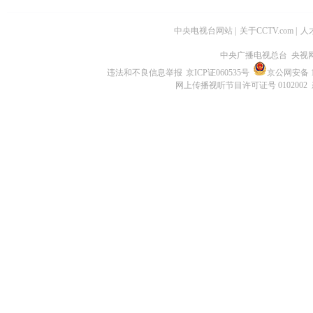
中央电视台网站
|
关于CCTV.com
|
人
中央广播电视总台 央视
违法和不良信息举报
京ICP证060535号
京公网安备 11
网上传播视听节目许可证号 0102002