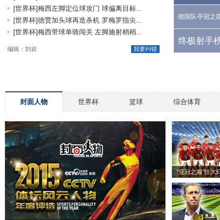
[世界杯]梅西左脚定位球攻门 球偏离目标...
德国队夺冠之
[世界杯]德贾加头球再造杀机 罗梅罗指尖...
[世界杯]梅西带球单骑闯关 左脚施射稍稍...
终极射手榜
编辑：刘岩
我要纠错
封面人物
世界杯
篮球
综合体育
“亚冠之巅”恒大