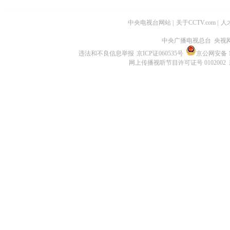
中央电视台网站
|
关于CCTV.com
|
人
中央广播电视总台 央视
违法和不良信息举报
京ICP证060535号
京公网安备 11
网上传播视听节目许可证号 0102002