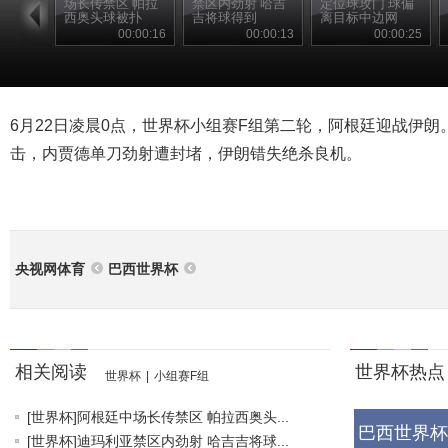
场长传禁区 帕拉
禁区内劲射 哈吉
定位球攻门 球偏
西奥头球被扑
吉将球得到
离目标中边网
00:00:16
00:00:13
00:00:25
6月22日凌晨0点，世界杯小组赛F组第二轮，阿根廷迎战伊朗
击，内贾德单刀劲射遭封堵，伊朗错失绝杀良机。
央视网体育
巴西世界杯
相关阅读
世界杯热点
世界杯
|
小组赛F组
[世界杯]阿根廷中场长传禁区 帕拉西奥头...
巴西世界杯
[世界杯]迪玛利亚禁区内劲射 哈吉吉将球...