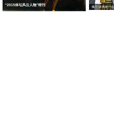
“2015体坛风云人物”特刊
佩兰-请勇敢一点