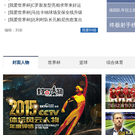
[我爱世界杯]C罗新发型亮相求带来好运
德国队夺冠之
[我爱世界杯]马拉卡纳球场安保全线升级
[我爱世界杯]比利时队长孔帕尼伤愈复出
终极射手榜
编辑：刘岩
我要纠错
封面人物
世界杯
篮球
综合体育
“亚冠之巅”恒大