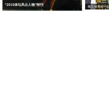
“2015体坛风云人物”特刊
佩兰-请勇敢一点