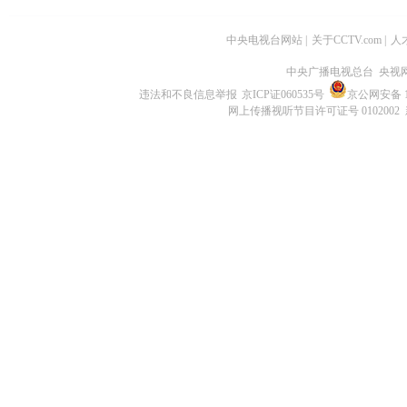
中央电视台网站
|
关于CCTV.com
|
人
中央广播电视总台 央视
违法和不良信息举报
京ICP证060535号
京公网安备 11
网上传播视听节目许可证号 0102002