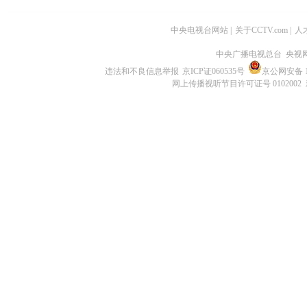
中央电视台网站
|
关于CCTV.com
|
人
中央广播电视总台 央视
违法和不良信息举报
京ICP证060535号
京公网安备 11
网上传播视听节目许可证号 0102002