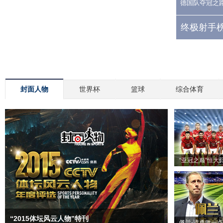
德国队夺冠之
终极射手榜
封面人物
世界杯
篮球
综合体育
“亚冠之巅”恒大
“2015体坛风云人物”特刊
佩兰-请勇敢一点