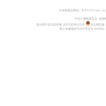
中央电视台网站
|
关于CCTV.com
|
人
中央广播电视总台 央视
违法和不良信息举报
京ICP证060535号
京公网安备 11
网上传播视听节目许可证号 0102002