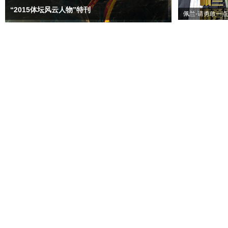
“2015体坛风云人物”特刊
佩兰-请勇敢一点