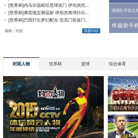
[世界杯]内马尔远程任意球攻门 伊坦杰托...
德国队夺冠之
[世界杯]弗雷德左脚远射 伊坦杰将球扑出...
[世界杯]巴西打出梦幻配合 浩克门前攻门...
终极射手榜
编辑：刘岩
我要纠错
封面人物
世界杯
篮球
综合体育
“亚冠之巅”恒大