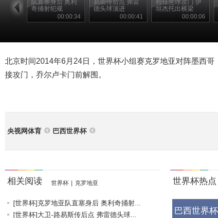
队直塞身后 奥利
易斯传后点 弗雷
程任意球攻门 伊
奇捅射犯规
德头球顶进
坦杰托出横梁
00:00:34
00:00:41
00:00:06
北京时间2014年6月24日，世界杯小组赛克罗地亚对阵墨西哥
接攻门，乔尔卢卡门前解围。
央视网体育
巴西世界杯
相关阅读
世界杯热点
世界杯
|
克罗地亚
[世界杯]克罗地亚队直塞身后 奥利奇捅射...
巴西世界杯
[世界杯]大卫-路易斯传后点 弗雷德头球...