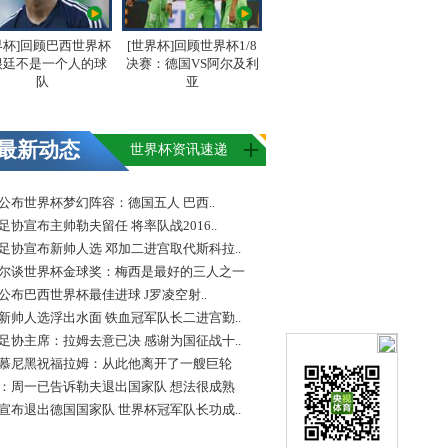
界杯]回顾巴西世界杯
[世界杯]回顾世界杯1/8
根廷不是一个人的球
决赛：德国VS阿尔及利
队
亚
最新动态
世界杯资讯速递
FA公布世界杯梦幻阵容：德国五人 巴西..
足协宣布主帅勒夫留任 将率队战2016..
足协宣布新帅人选 邓加二进宫取代斯科拉..
尔谈世界杯金球奖：梅西是最好的三人之一
FA公布巴西世界杯最佳进球 J罗凌空射..
新帅人选浮出水面 铁血冠军队长二进宫勤..
足协主席：拉姆去意已决 感谢为国征战十..
慕尼黑祝福拉姆：从此他离开了一艘巨轮
：周一已告诉勒夫退出国家队 想法很成熟
宣布退出德国国家队 世界杯冠军队长功成..