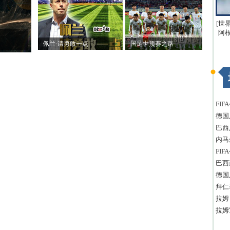
[世
阿
佩兰-请勇敢一点
国足世预赛之路
FI
德国
巴西
内马
FI
巴西
德国
拜仁
拉姆
拉姆