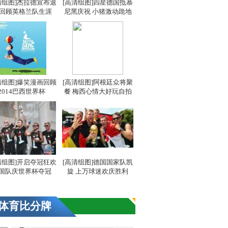
清组图]杰拉德宣布退
[高清组图]四星德国抵慕
 回顾英格兰队生涯
尼黑庆祝 小猪激动跪地
清组图]爆笑漫画回顾
[高清组图]阿根廷众将聚
2014巴西世界杯
餐 梅西心情大好玩自拍
清组图]开启夺冠狂欢
[高清组图]德国国家队凯
国队庆世界杯夺冠
旋 上万球迷欢庆胜利
体育比分牌