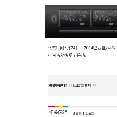
[世界杯]佩里西奇
[世界杯]克罗
门前凌空扫射 奥
输球输人 雷比
乔亚化险为夷
恶意犯规染红
00:00:36
00:00
北京时间6月24日，2014巴西世界
的内马尔接受了采访。
央视网体育
巴西世界杯
相关阅读
世界杯
|
喀麦隆