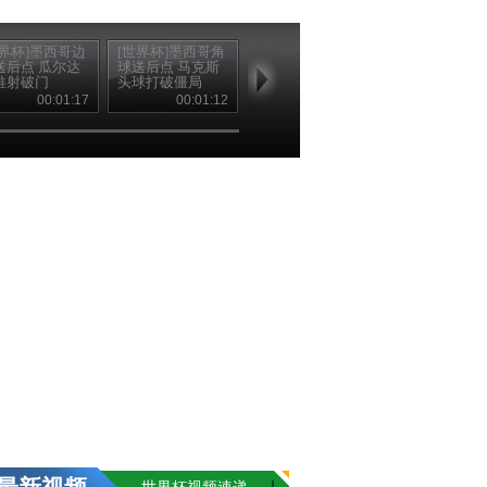
世界杯]墨西哥边
[世界杯]墨西哥角
[世界杯]阿吉拉尔
送后点 瓜尔达
球送后点 马克斯
传后点 瓜尔达多
推射破门
头球打破僵局
打门被封堵
00:01:17
00:01:12
00:00:47