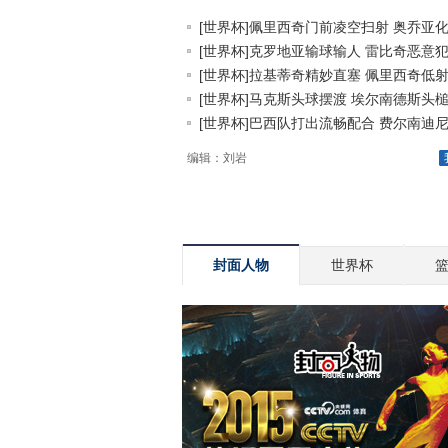
[世界杯]佩里西奇门前凌空扫射 奥乔亚化.
[世界杯]克罗地亚输球输人 雷比奇恶意犯.
[世界杯]拉基蒂奇精妙直塞 佩里西奇低射.
[世界杯]马克斯头球摆渡 埃尔南德斯头槌.
[世界杯]巴西队打出流畅配合 费尔南迪尼.
编辑：刘岩
封面人物
世界杯