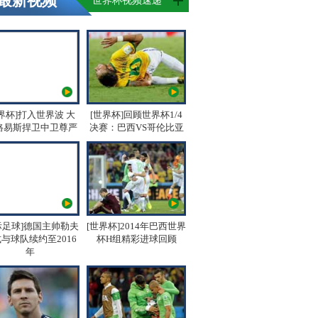
最新视频
世界杯视频速递
界杯]打入世界波 大
[世界杯]回顾世界杯1/4
路易斯捍卫中卫尊严
决赛：巴西VS哥伦比亚
际足球]德国主帅勒夫
[世界杯]2014年巴西世界
与球队续约至2016
杯H组精彩进球回顾
年