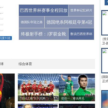
..
巴西世界杯赛事全程回放
世界杯记忆碎片
..
..
德国绝杀阿根廷夺第4冠
德国队夺冠之路
..
..
终极射手榜：J罗获金靴
数说巴西世界杯
我要纠错
[世
卫-
篮球
综合体育
[国
正式
“亚冠之巅”恒大归来
邵佳一：难说再见