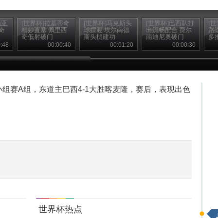
地亚
[世界杯]拉基蒂奇
[世界杯]马克斯头
[世界杯]巴西队打
[
奇
精妙直塞 佩里西
球摆渡 埃尔南德
出流畅配合 费尔
路
奇低射破门
斯头槌建功
南迪尼奥破门
多
:48
00:00:40
00:01:20
00:00:30
杯小组赛A组，东道主巴西4-1大胜喀麦隆，赛后，表现出色
世界杯热点