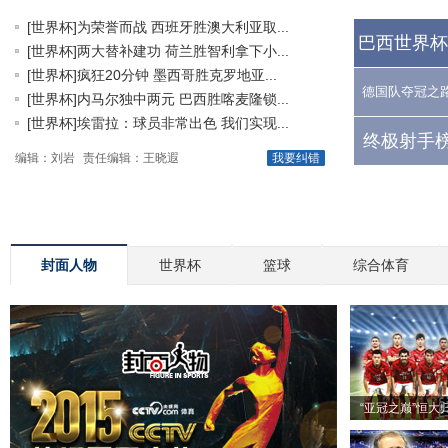
[世界杯]为荣誉而战 西班牙胜澳大利亚取...
巴西世界杯
[世界杯]两大替补建功 荷兰胜智利拿下小...
[世界杯]疯狂20分钟 墨西哥胜克罗地亚...
德国队夺冠之
[世界杯]内马尔独中两元 巴西胜喀麦隆锁...
[世界杯]埃雷拉：球员非常出色 我们实现...
终极射手榜
编辑：刘岩
责任编辑：王晓遐
我要纠错
封面人物
世界杯
篮球
综合体育
“亚冠之巅”恒大