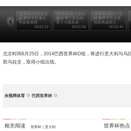
[世界杯]为荣誉而
[世界杯]两大替补
[世界杯]疯狂20分
战 西班牙胜澳大
建功 荷兰胜智利
钟 墨西哥胜克罗
利亚取首胜
拿下小组头名
地亚将战荷兰
00:02:19
00:01:58
00:02:44
北京时间6月25日，2014巴西世界杯D组，将进行意大利与
胜乌拉圭，取得小组出线。
央视网体育
巴西世界杯
相关阅读
世界杯热点
世界杯
|
意大利