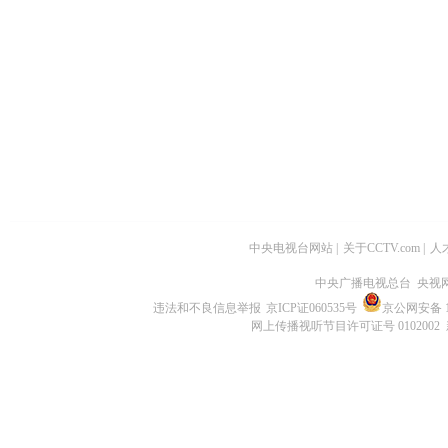
中央电视台网站
|
关于CCTV.com
|
人
中央广播电视总台 央视
违法和不良信息举报
京ICP证060535号
京公网安备 11
网上传播视听节目许可证号 0102002