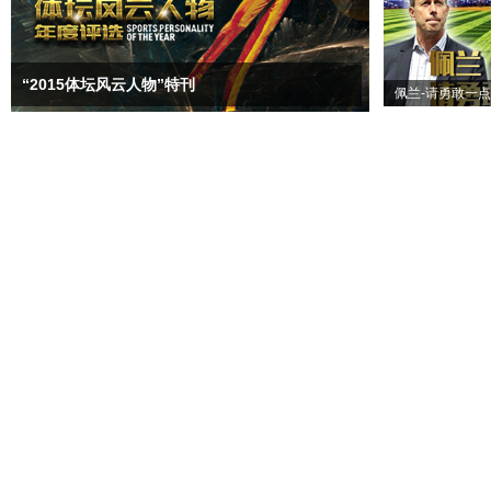
“2015体坛风云人物”特刊
佩兰-请勇敢一点