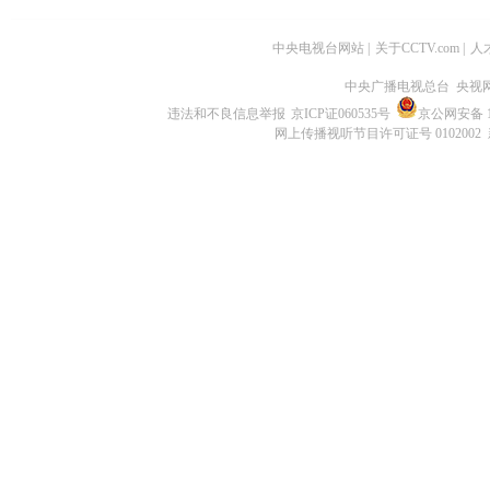
中央电视台网站
|
关于CCTV.com
|
人
中央广播电视总台 央视
违法和不良信息举报
京ICP证060535号
京公网安备 11
网上传播视听节目许可证号 0102002