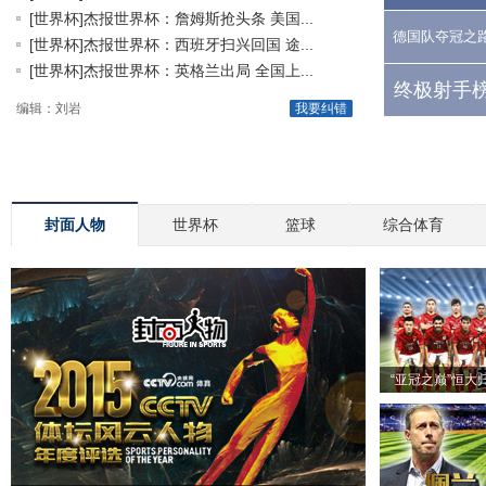
[世界杯]杰报世界杯：詹姆斯抢头条 美国...
德国队夺冠之
[世界杯]杰报世界杯：西班牙扫兴回国 途...
[世界杯]杰报世界杯：英格兰出局 全国上...
终极射手榜
编辑：刘岩
我要纠错
封面人物
世界杯
篮球
综合体育
“亚冠之巅”恒大