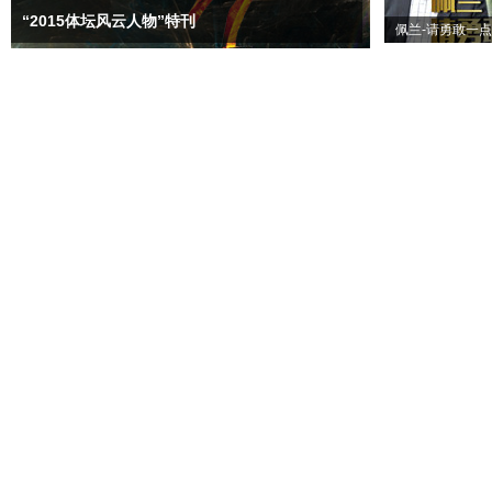
“2015体坛风云人物”特刊
佩兰-请勇敢一点