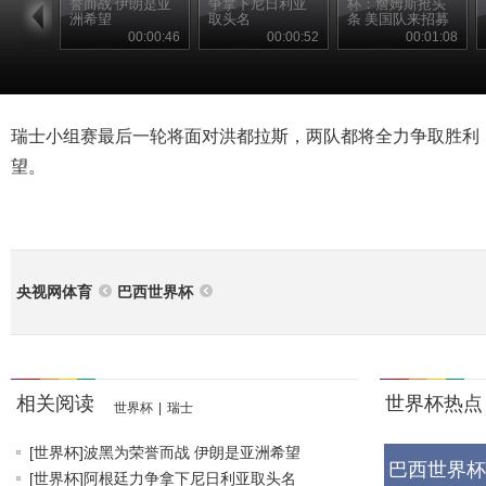
誉而战 伊朗是亚
争拿下尼日利亚
杯：詹姆斯抢头
洲希望
取头名
条 美国队来招募
00:00:46
00:00:52
00:01:08
瑞士小组赛最后一轮将面对洪都拉斯，两队都将全力争取胜利
望。
央视网体育
巴西世界杯
相关阅读
世界杯热点
世界杯
|
瑞士
[世界杯]波黑为荣誉而战 伊朗是亚洲希望
巴西世界杯
[世界杯]阿根廷力争拿下尼日利亚取头名