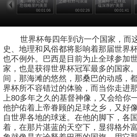
滩、球场 记者带
之吻 狂野与浪漫
里藏特：足球底
您领略里约美景
蕴深厚的“美景
城”
00:01:06
00:02:26
00:01:41
世界杯每四年到访一个国家，而这
史、地理和风俗都将影响着那届世界
也不例外。巴西是目前为止全球参加
家，也是获得世界杯冠军最多的国家
间，那海滩的悠然，那桑巴的动感，
界杯所不容错过的体验，而当你走进
上80多年之久的基督神像，又会给你
他护佑着上帝眷顾的足球之乡，又好
自世界各地的球迷。在他的脚下，各
着，在那片湛蓝的天空下，显得格外