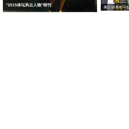
“2015体坛风云人物”特刊
佩兰-请勇敢一点