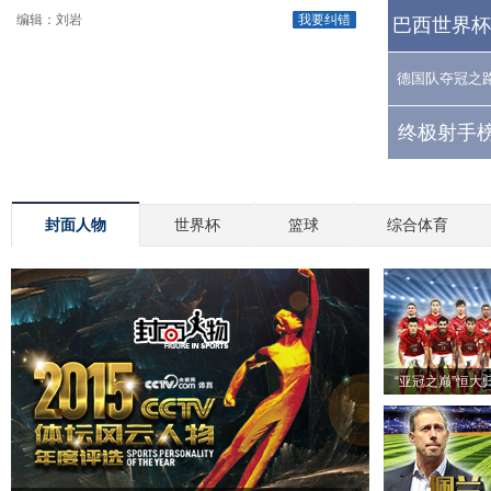
编辑：刘岩
我要纠错
巴西世界杯
德国队夺冠之
终极射手榜
封面人物
世界杯
篮球
综合体育
“亚冠之巅”恒大