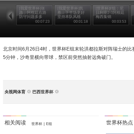
[我爱世界杯]张
[我爱世界杯]凯
[世界杯]F组：尼
路：阿根廷右路
希：下半场更好
日利亚2-3阿根廷
防守问题多多
坚持本队风格
梅西集锦
00:07:23
00:01:18
00:03:53
北京时间6月26日4时，世界杯E组末轮洪都拉斯对阵瑞士的
5分钟，沙奇里横向带球，禁区前突然抽射远角破门。
央视网体育
巴西世界杯
相关阅读
世界杯热点
世界杯
|
E组