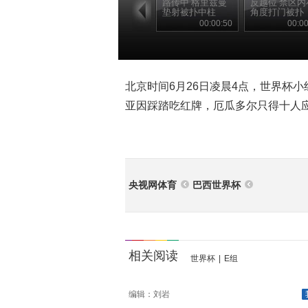
路传中 格里兹曼
反越位 禁区内
垫射被扑中柱
角度打门被扑
00:00:50
00:00
北京时间6月26日凌晨4点，世界杯
亚因踩踏吃红牌，厄瓜多尔只得十人
央视网体育
巴西世界杯
相关阅读
世界杯
|
E组
编辑：刘岩