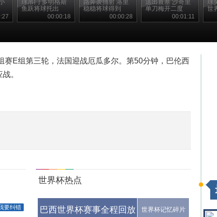
小
球吊门 多明格斯
路奔袭捅射 洛里
送出直塞 沙奇里
球
鱼跃将球托出
稳稳将球得到
单刀梅开二度
世
:27
00:00:18
00:00:28
00:01:11
小组赛E组第三轮，法国迎战厄瓜多尔。第50分钟，巴伦西
应战。
世界杯热点
我要纠错
巴西世界杯赛事全程回放
世界杯记忆碎片