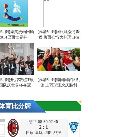
清组图]爆笑漫画回顾
[高清组图]阿根廷众将聚
2014巴西世界杯
餐 梅西心情大好玩自拍
清组图]开启夺冠狂欢
[高清组图]德国国家队凯
国队庆世界杯夺冠
旋 上万球迷欢庆胜利
体育比分牌
意甲 08-30 02:45
2 : 1
回放
集锦
组图
战报