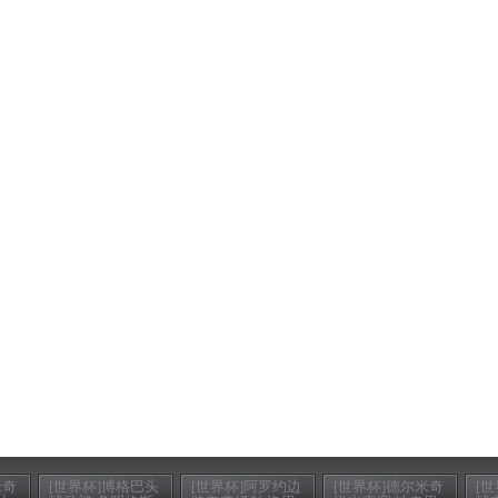
米奇
[世界杯]博格巴头
[世界杯]阿罗约边
[世界杯]德尔米奇
[