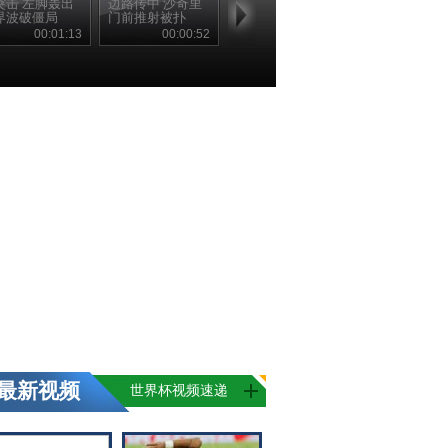
突击 左脚轰出
边路传中 沙奇里
界波破僵局
门前推射被扑
00:01:13
00:00:52
最新视频
世界杯视频速递