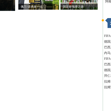
阿
佩兰-请勇敢一点
国足世预赛之路
FI
德国
巴西
内马
FI
巴西
德国
拜仁
拉姆
拉姆