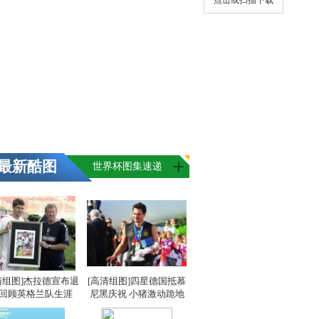
点击或扫描下载
最新酷图
世界杯图集速递
清组图]杰拉德宣布退
[高清组图]四星德国抵慕
 回顾英格兰队生涯
尼黑庆祝 小猪激动跪地