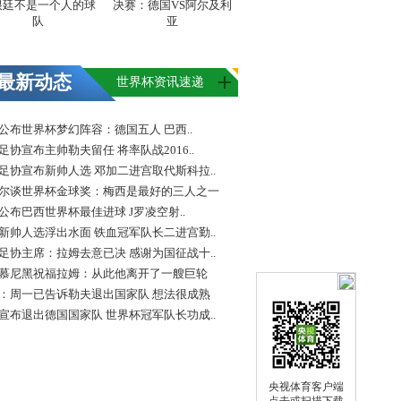
根廷不是一个人的球
决赛：德国VS阿尔及利
队
亚
最新动态
世界杯资讯速递
FA公布世界杯梦幻阵容：德国五人 巴西..
足协宣布主帅勒夫留任 将率队战2016..
足协宣布新帅人选 邓加二进宫取代斯科拉..
尔谈世界杯金球奖：梅西是最好的三人之一
FA公布巴西世界杯最佳进球 J罗凌空射..
新帅人选浮出水面 铁血冠军队长二进宫勤..
足协主席：拉姆去意已决 感谢为国征战十..
慕尼黑祝福拉姆：从此他离开了一艘巨轮
：周一已告诉勒夫退出国家队 想法很成熟
宣布退出德国国家队 世界杯冠军队长功成..
央视体育客户端