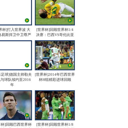
界杯]打入世界波 大
[世界杯]回顾世界杯1/4
路易斯捍卫中卫尊严
决赛：巴西VS哥伦比亚
际足球]德国主帅勒夫
[世界杯]2014年巴西世界
与球队续约至2016
杯H组精彩进球回顾
年
界杯]回顾巴西世界杯
[世界杯]回顾世界杯1/8