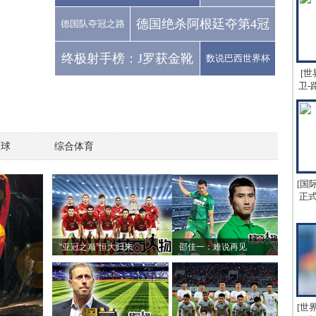
德国绝杀阿根廷夺第4冠
德国队夺冠之路
终极射手榜：J罗获金靴
数说巴西世界杯
[世
卫-
篮球
综合体育
[国
正式
“亚冠之巅”恒大归来
邵佳一：难说再见
[世