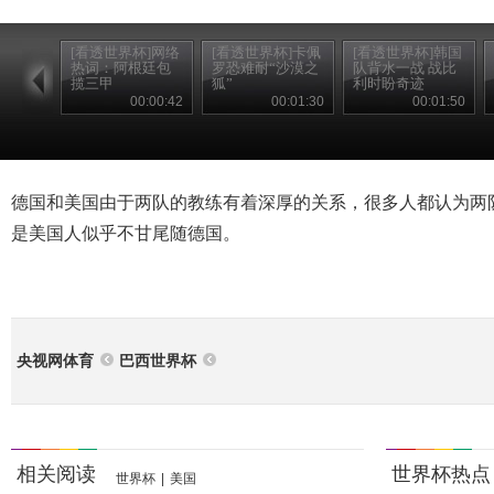
[看透世界杯]网络
[看透世界杯]卡佩
[看透世界杯]韩国
热词：阿根廷包
罗恐难耐“沙漠之
队背水一战 战比
揽三甲
狐”
利时盼奇迹
00:00:42
00:01:30
00:01:50
德国和美国由于两队的教练有着深厚的关系，很多人都认为两
是美国人似乎不甘尾随德国。
央视网体育
巴西世界杯
相关阅读
世界杯热点
世界杯
|
美国