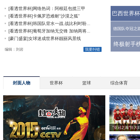
[看透世界杯]网络热词：阿根廷包揽三甲
巴西世界杯
[看透世界杯]卡佩罗恐难耐“沙漠之狐”
[看透世界杯]韩国队背水一战 战比利时盼...
德国队夺冠之
[看透世界杯]葡萄牙加纳无交锋 加纳两将...
[豪门盛宴]女球迷成世界杯靓丽风景线
终极射手榜
编辑：刘岩
我要纠错
封面人物
世界杯
篮球
综合体育
“亚冠之巅”恒大