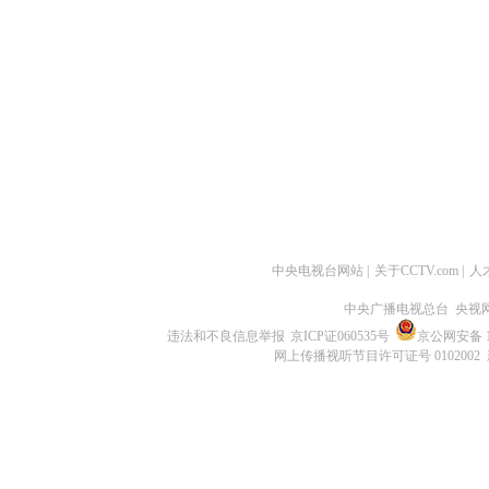
中央电视台网站
|
关于CCTV.com
|
人
中央广播电视总台 央视
违法和不良信息举报
京ICP证060535号
京公网安备 11
网上传播视听节目许可证号 0102002