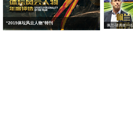
“2015体坛风云人物”特刊
佩兰-请勇敢一点