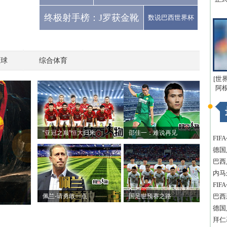
终极射手榜：J罗获金靴
数说巴西世界杯
篮球
综合体育
[世
阿
“亚冠之巅”恒大归来
邵佳一：难说再见
FI
德国
巴西
内马
FI
佩兰-请勇敢一点
国足世预赛之路
巴西
德国
拜仁