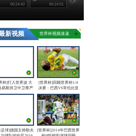
00:24:42
00:24:51
最新视频
世界杯视频速递
界杯]打入世界波 大
[世界杯]回顾世界杯1/4
路易斯捍卫中卫尊严
决赛：巴西VS哥伦比亚
际足球]德国主帅勒夫
[世界杯]2014年巴西世界
与球队续约至2016
杯H组精彩进球回顾