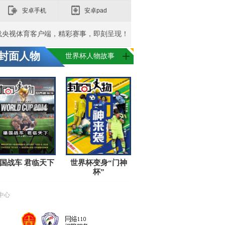
安卓手机
安卓pad
载央视体育客户端，精彩赛事，即刻呈现！
封面人物
世界杯人物故事
国战车 君临天下
世界杯变身“门神
杯”
中心