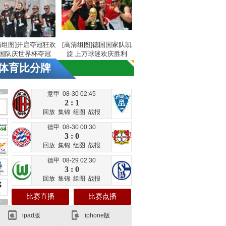
清组图]开启夺冠狂欢
[高清组图]德国国家队凯
国队庆世界杯夺冠
旋 上万球迷欢庆胜利
体育比分牌
意甲 08-30 02:45
2 : 1
回放
集锦
组图
战报
德甲 08-30 00:30
3 : 0
回放
集锦
组图
战报
德甲 08-29 02:30
3 : 0
回放
集锦
组图
战报
比赛直播
比赛点播
ipad版
iphone版