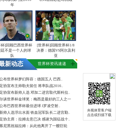
年
界杯]回顾巴西世界杯
[世界杯]回顾世界杯1/8
根廷不是一个人的球
决赛：德国VS阿尔及利
队
亚
最新动态
世界杯资讯速递
FA公布世界杯梦幻阵容：德国五人 巴西..
足协宣布主帅勒夫留任 将率队战2016..
足协宣布新帅人选 邓加二进宫取代斯科拉..
尔谈世界杯金球奖：梅西是最好的三人之一
FA公布巴西世界杯最佳进球 J罗凌空射..
央视体育客户端
新帅人选浮出水面 铁血冠军队长二进宫勤..
点击或扫描下载
足协主席：拉姆去意已决 感谢为国征战十..
慕尼黑祝福拉姆：从此他离开了一艘巨轮