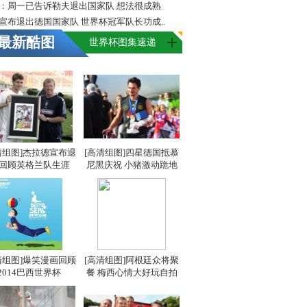
：周一已告诉勒夫退出国家队 想法很成熟
宣布退出德国国家队 世界杯冠军队长功成..
最新酷图
世界杯图集速递
清组图]杰拉德宣布退
[高清组图]四星德国抵慕
 回顾英格兰队生涯
尼黑庆祝 小猪激动跪地
清组图]爆笑漫画回顾
[高清组图]阿根廷众将聚
2014巴西世界杯
餐 梅西心情大好玩自拍