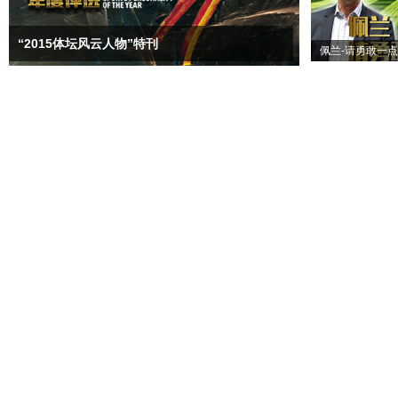
“2015体坛风云人物”特刊
佩兰-请勇敢一点