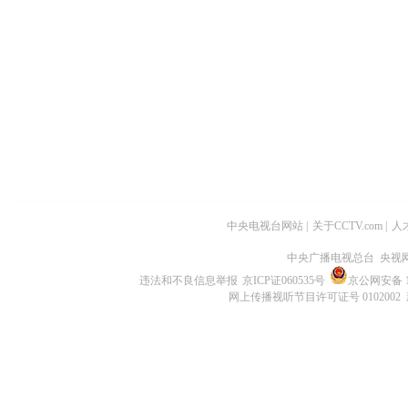
中央电视台网站
|
关于CCTV.com
|
人
中央广播电视总台 央视
违法和不良信息举报
京ICP证060535号
京公网安备 11
网上传播视听节目许可证号 0102002