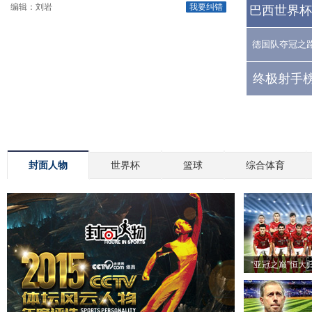
编辑：刘岩
我要纠错
巴西世界杯
德国队夺冠之
终极射手榜
封面人物
世界杯
篮球
综合体育
“亚冠之巅”恒大