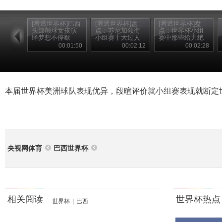
[看透世界杯]巴西
[看透世界杯]盘
[看透世界杯]盘
头部颠球女孩演
点：苏尼加领衔
点：世界杯小组
绎梦想不停歇
小组赛十大过人
赛中那些给力绝
杀
00:01:50
00:02:12
00:02:28
本届世界杯美洲球队表现优异，段暄评价就小组赛表现就断定
央视网体育
巴西世界杯
相关阅读
世界杯热点
世界杯
|
巴西