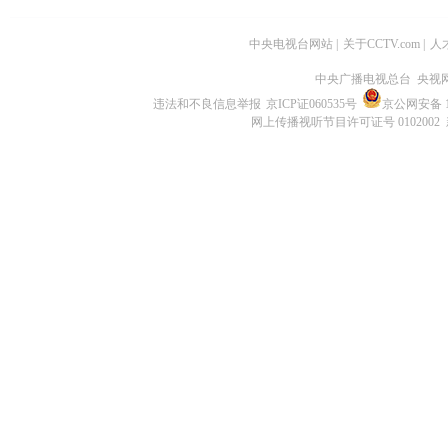
中央电视台网站
|
关于CCTV.com
|
人
中央广播电视总台 央视
违法和不良信息举报
京ICP证060535号
京公网安备 11
网上传播视听节目许可证号 0102002