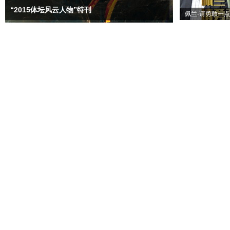
“2015体坛风云人物”特刊
佩兰-请勇敢一点