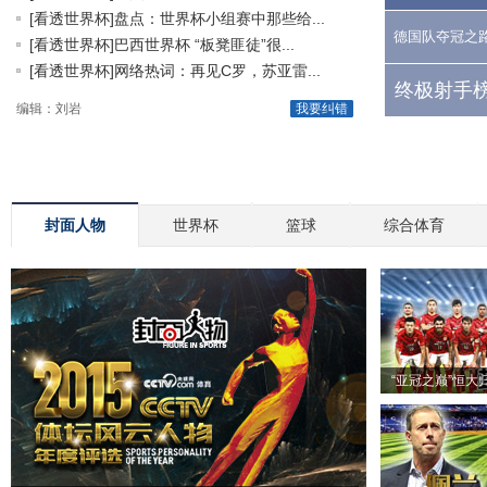
[看透世界杯]盘点：世界杯小组赛中那些给...
德国队夺冠之
[看透世界杯]巴西世界杯 “板凳匪徒”很...
[看透世界杯]网络热词：再见C罗，苏亚雷...
终极射手榜
编辑：刘岩
我要纠错
封面人物
世界杯
篮球
综合体育
“亚冠之巅”恒大