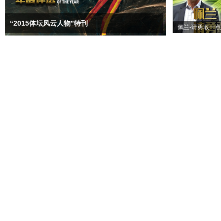
“2015体坛风云人物”特刊
佩兰-请勇敢一点