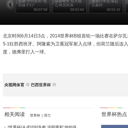
失败 洪明甫和“他
夺金靴奖 双方核
遭遇口水战 缘起
的孩子们”
心球员对决
主裁判
00:07:58
00:02:04
00:01:41
北京时间6月14日3点，2014世界杯B组首轮一场比赛在萨
5-1狂胜西班牙。阿隆索为卫冕冠军射入点球，但荷兰随后连
度，德弗里打入一球。
央视网体育
巴西世界杯
相关阅读
世界杯热点
世界杯
|
荷兰
[世界杯]从成功到失败 洪明甫和“他的孩...