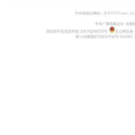
中央电视台网站
|
关于CCTV.com
|
人
中央广播电视总台 央视
违法和不良信息举报
京ICP证060535号
京公网安备 11
网上传播视听节目许可证号 0102002