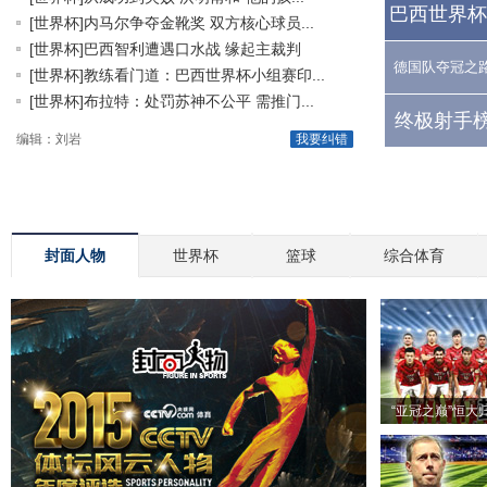
巴西世界杯
[世界杯]内马尔争夺金靴奖 双方核心球员...
[世界杯]巴西智利遭遇口水战 缘起主裁判
德国队夺冠之
[世界杯]教练看门道：巴西世界杯小组赛印...
[世界杯]布拉特：处罚苏神不公平 需推门...
终极射手榜
编辑：刘岩
我要纠错
封面人物
世界杯
篮球
综合体育
“亚冠之巅”恒大