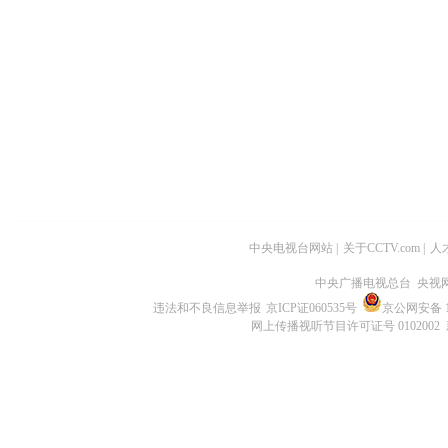
中央电视台网站
|
关于CCTV.com
|
人
中央广播电视总台 央视
违法和不良信息举报
京ICP证060535号
京公网安备 11
网上传播视听节目许可证号 0102002