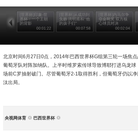
[世界杯]印象-世
[世界杯]从成功到
[世界杯]内马尔争
界杯：一个王朝
失败 洪明甫和“他
夺金靴奖 双方核
的背影
的孩子们”
心球员对决
00:01:22
00:07:58
00:02:04
北京时间6月27日0点，2014年巴西世界杯G组第三轮一场
葡萄牙队对阵加纳队。上半时维罗索传球导致博耶打进乌龙球
场前C罗抽射破门。尽管葡萄牙2-1取得胜利，但葡萄牙仍以
汰出局。
央视网体育
巴西世界杯