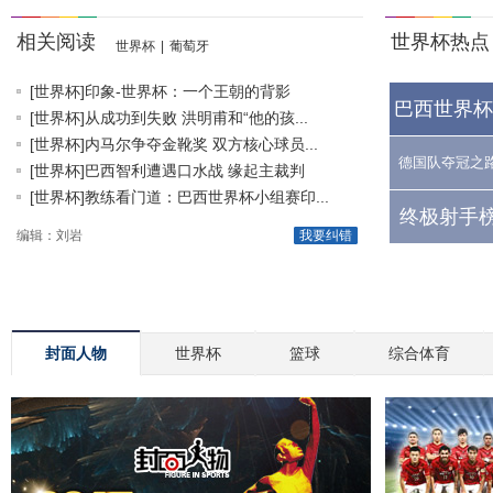
相关阅读
世界杯热点
世界杯
|
葡萄牙
[世界杯]印象-世界杯：一个王朝的背影
巴西世界杯
[世界杯]从成功到失败 洪明甫和“他的孩...
[世界杯]内马尔争夺金靴奖 双方核心球员...
德国队夺冠之
[世界杯]巴西智利遭遇口水战 缘起主裁判
[世界杯]教练看门道：巴西世界杯小组赛印...
终极射手榜
编辑：刘岩
我要纠错
封面人物
世界杯
篮球
综合体育