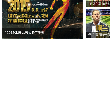
“亚冠之巅”恒大
“2015体坛风云人物”特刊
佩兰-请勇敢一点