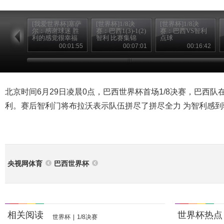
[我爱世界杯]塞萨
[世界杯]1/8决
[世界杯]1/8决
尔：感谢球迷 胜
赛：巴西1(3)-1(2)
赛：巴西VS智利
利的感觉很幸福
智利 比赛集锦
点球
00:01:55
00:07:01
00:16:42
北京时间6月29日凌晨0点，巴西世界杯首场1/8决赛，巴西队
利。赛后智利门将布拉沃表示队伍拼尽了拼尽全力 为智利感到
央视网体育
巴西世界杯
相关阅读
世界杯热点
世界杯
|
1/8决赛