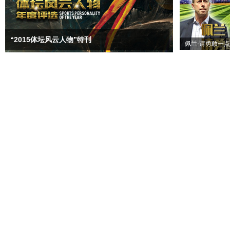
“2015体坛风云人物”特刊
佩兰-请勇敢一点