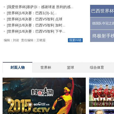
[我爱世界杯]塞萨尔：感谢球迷 胜利的感...
巴西世界杯
[世界杯]1/8决赛：巴西1(3)-1(...
[世界杯]1/8决赛：巴西VS智利 点球
德国队夺冠之
[世界杯]1/8决赛：巴西VS智利 加时...
[世界杯]1/8决赛：巴西VS智利 下半...
终极射手榜
编辑：刘岩
责任编辑：王晓遐
我要纠错
封面人物
世界杯
篮球
综合体育
“亚冠之巅”恒大