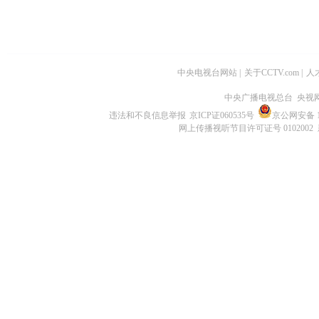
中央电视台网站
|
关于CCTV.com
|
人
中央广播电视总台 央视
违法和不良信息举报
京ICP证060535号
京公网安备 11
网上传播视听节目许可证号 0102002