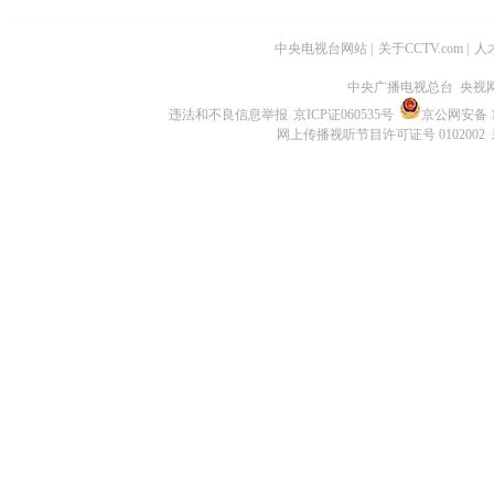
中央电视台网站
|
关于CCTV.com
|
人
中央广播电视总台 央视
违法和不良信息举报
京ICP证060535号
京公网安备 11
网上传播视听节目许可证号 0102002