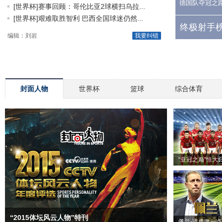
德国队夺冠之
[世界杯]赛事回顾：哥伦比亚2球横扫乌拉...
[世界杯]艰难取胜智利 巴西全国球迷仍然...
终极射手榜
编辑：刘岩
我要纠错
封面人物
世界杯
篮球
综合体育
“亚冠之巅”恒大
“2015体坛风云人物”特刊
佩兰-请勇敢一点