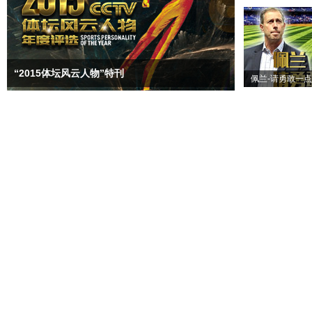
“2015体坛风云人物”特刊
佩兰-请勇敢一点