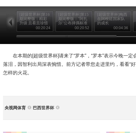
[超级世界杯]第16
[超级世界杯]第15
[超级世界杯]梅西
期完整版：精彩
期完整版："阿扎
在阿根廷国家队
升级 且看且珍惜
尔"公布择偶标准
的成长
00:20:24
00:20:52
00:04:36
在本期的[超级世界杯]请来了“罗本”，“罗本”表示今晚一
落泪，因智利出局深表惋惜。前方记者带您走进里约，看看“好
怎样的火花。
央视网体育
巴西世界杯