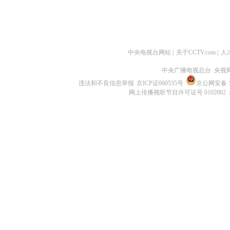
中央电视台网站
|
关于CCTV.com
|
人
中央广播电视总台 央视
违法和不良信息举报
京ICP证060535号
京公网安备 11
网上传播视听节目许可证号 0102002