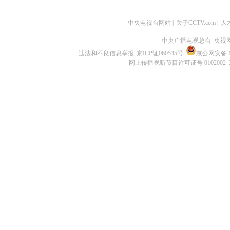
中央电视台网站
|
关于CCTV.com
|
人
中央广播电视总台 央视
违法和不良信息举报
京ICP证060535号
京公网安备 11
网上传播视听节目许可证号 0102002