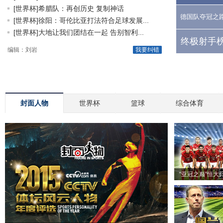
[世界杯]希腊队：再创历史 复制神话
德国队夺冠之
[世界杯]徐阳：哥伦比亚打法符合足球发展...
[世界杯]大地让我们团结在一起 告别智利...
终极射手榜
编辑：刘岩
我要纠错
封面人物
世界杯
篮球
综合体育
“亚冠之巅”恒大