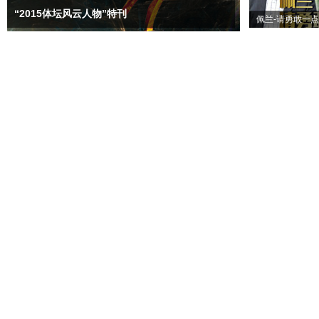
“2015体坛风云人物”特刊
佩兰-请勇敢一点