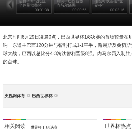
眉目：哥伦比亚
热词：巴西晋级
扣也可以连接“世
个体带动整体
内马尔痛哭
界杯”
00:01:38
00:00:56
00:02:16
北京时间6月29日凌晨0点，巴西世界杯1/8决赛的首场较量
响，东道主巴西120分钟与智利打成1-1平手，路易斯及桑切
球大战，巴西以总比分4-3淘汰智利晋级8强。内马尔罚入制
的点球。
央视网体育
巴西世界杯
相关阅读
世界杯热点
世界杯
|
1/8决赛