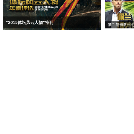
“2015体坛风云人物”特刊
佩兰-请勇敢一点