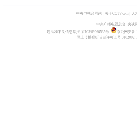
中央电视台网站
|
关于CCTV.com
|
人
中央广播电视总台 央视
违法和不良信息举报
京ICP证060535号
京公网安备 11
网上传播视听节目许可证号 0102002