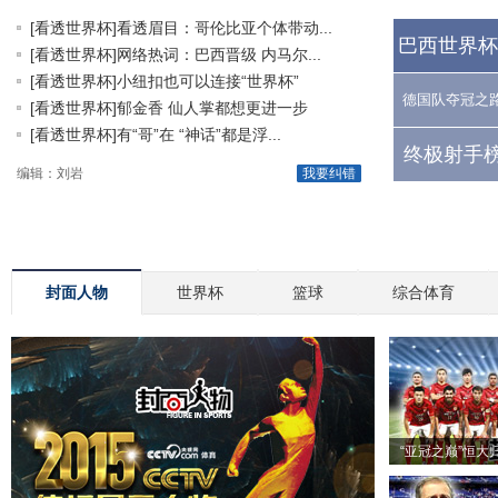
[看透世界杯]看透眉目：哥伦比亚个体带动...
巴西世界杯
[看透世界杯]网络热词：巴西晋级 内马尔...
[看透世界杯]小纽扣也可以连接“世界杯”
德国队夺冠之
[看透世界杯]郁金香 仙人掌都想更进一步
[看透世界杯]有“哥”在 “神话”都是浮...
终极射手榜
编辑：刘岩
我要纠错
封面人物
世界杯
篮球
综合体育
“亚冠之巅”恒大