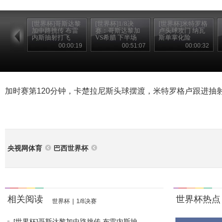
[世界杯]哥斯达黎
[世界杯]1/8决
[世界杯]米特罗格
加中路挑传 布雷
赛：哥斯达黎加
卢头球攻门 纳瓦
内斯抽射打飞
VS希腊 下半场
斯单掌化险
00:00:19
00:51:07
00:00:32
加时赛第120分钟，卡楚拉尼斯头球摆渡，米特罗格卢跟进抽
央视网体育
巴西世界杯
相关阅读
世界杯热点
世界杯
|
1/8决赛
[世界杯]哥斯达黎加中路挑传 布雷内斯抽...