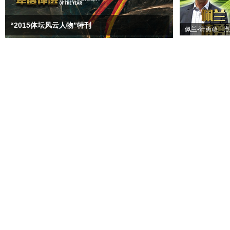
“2015体坛风云人物”特刊
佩兰-请勇敢一点