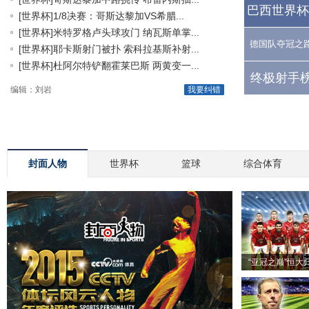
巴西世界杯
[世界杯]1/8决赛：哥斯达黎加VS希腊...
[世界杯]米特罗格卢头球攻门 纳瓦斯单掌...
德国队夺冠之
[世界杯]耶卡斯射门被扑 索科拉基斯补射...
[世界杯]杜阿尔特铲翻霍莱巴斯 两黄变一...
终极射手榜
编辑：刘岩
我要纠错
封面人物
世界杯
篮球
综合体育
“亚冠之巅”恒大