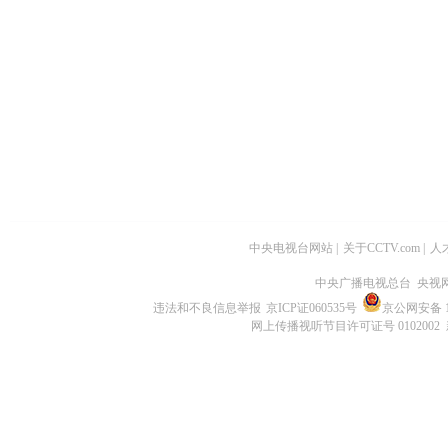
中央电视台网站
|
关于CCTV.com
|
人
中央广播电视总台 央视
违法和不良信息举报
京ICP证060535号
京公网安备 11
网上传播视听节目许可证号 0102002